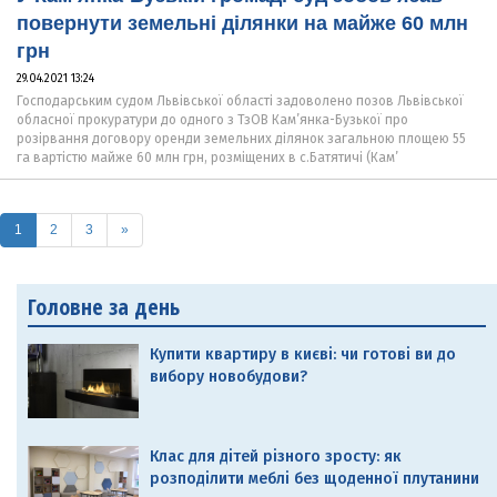
повернути земельні ділянки на майже 60 млн
грн
29.04.2021 13:24
Господарським судом Львівської області задоволено позов Львівської
обласної прокуратури до одного з ТзОВ Кам’янка-Бузької про
розірвання договору оренди земельних ділянок загальною площею 55
га вартістю майже 60 млн грн, розміщених в с.Батятичі (Кам’
(current)
1
2
3
»
Головне за день
Купити квартиру в києві: чи готові ви до
вибору новобудови?
Клас для дітей різного зросту: як
розподілити меблі без щоденної плутанини