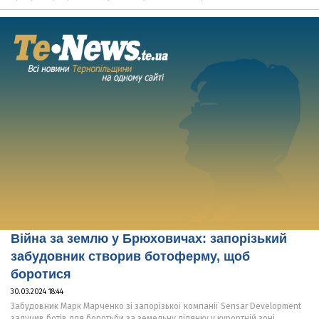
Війна за землю у Брюховичах: запорізький
забудовник створив ботоферму, щоб
боротися
30.03.2024 18:44
Забудовник Марк Марченко зі запорізької компанії Sensar Development
залучив ботів для боротьби за земельну ділянку у курортній зоні