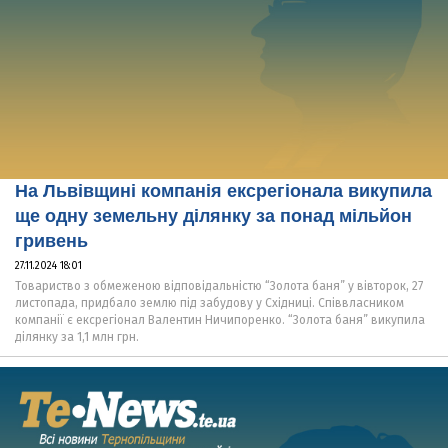
На Львівщині компанія ексрегіонала викупила
ще одну земельну ділянку за понад мільйон
гривень
27.11.2024 18:01
Товариство з обмеженою відповідальністю “Золота баня” у вівторок, 27
листопада, придбало землю під забудову у Східниці. Співвласником
компанії є ексрегіонал Валентин Ничипоренко. “Золота баня” викупила
ділянку за 1,1 млн грн.