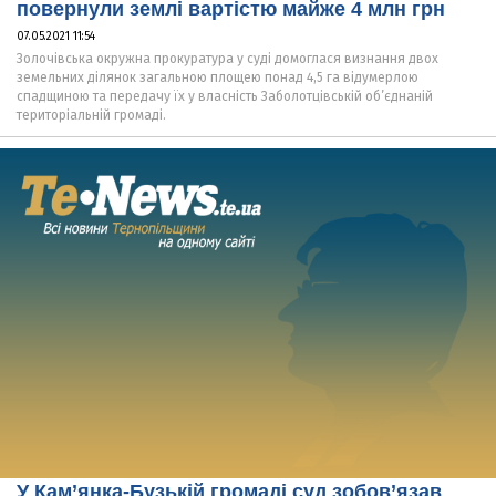
повернули землі вартістю майже 4 млн грн
07.05.2021 11:54
Золочівська окружна прокуратура у суді домоглася визнання двох
земельних ділянок загальною площею понад 4,5 га відумерлою
спадщиною та передачу їх у власність Заболотцівській об’єднаній
територіальній громаді.
У Кам’янка-Бузькій громаді суд зобов’язав