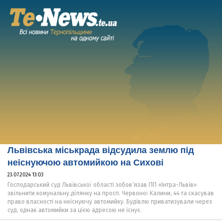
Львівська міськрада відсудила землю під
неіснуючою автомийкою на Сихові
23.07.2024 13:03
Господарський суд Львівської області зобовʼязав ПП «Інтра-Львів»
звільнити комунальну ділянку на просп. Червоної Калини, 44 та скасував
право власності на неіснуючу автомийку. Будівлю приватизували через
суд, однак автомийки за цією адресою не існує.