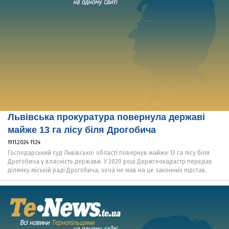
Львівська прокуратура повернула державі
майже 13 га лісу біля Дрогобича
19.11.2024 11:24
Господарський суд Львівської області повернув майже 13 га лісу біля
Дрогобича у власність держави. У 2020 році Держгеокадастр передав
ділянку міській раді Дрогобича, хоча не мав на це законних підстав.