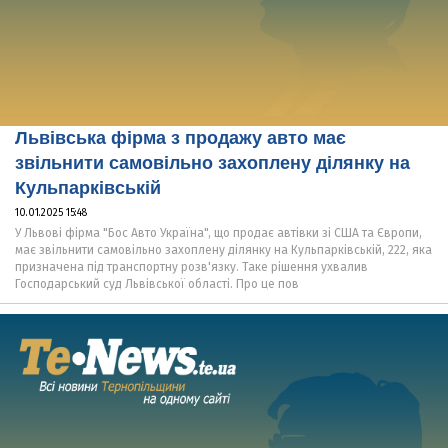
Львівська фірма з продажу авто має
звільнити самовільно захоплену ділянку на
Кульпарківській
10.01.2025 15:48
У Львові фірма "Бос Авто Україна", що продає автівки зі США та Європи,
має звільнити самовільно захоплену ділянку на Кульпарківській, 222, яка
призначена під транспортну розв'язку. Таке рішення ухвалив
Господарський суд Львівської області. Про це пов