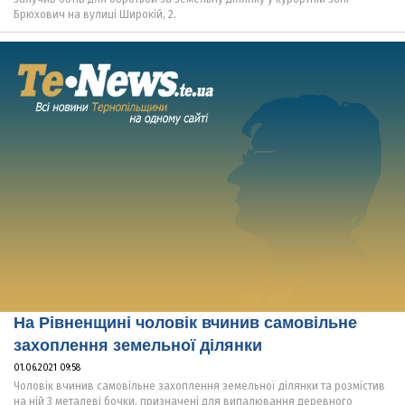
Брюхович на вулиці Широкій, 2.
На Рівненщині чоловік вчинив самовільне
захоплення земельної ділянки
01.06.2021 09:58
Чоловік вчинив самовільне захоплення земельної ділянки та розмістив
на ній 3 металеві бочки, призначені для випалювання деревного