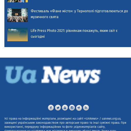
Фестиваль «Фане місто»: у Тернополі підготовлюються до
музичного свята
Life Press Photo 2021: рівнянам покажуть, яким світ є
сьогодні
Усі права на інформаційні матеріали, розміщені на сайті «UANews» / uanews.org.ua,
захищені українським законодавством про авторське право та інші суміжні права. При
використанні, передруку інформаційних та фото-,відеоматеріалів сайту,
гіперпосилання на «UaNews» має міститися в першому абзаці тексту. Точка зору