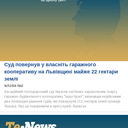
Суд повернув у власніть гаражного
кооперативу на Львівщині майже 22 гектари
землі
14.11.2024 16:43
Касаційний господарський суд України частково задовольнив скаргу
гаражно-будівельного кооперативу "Індустріал", визнавши недійсними
два попередні рішення судів, які повернули 21,5 гектарів землі громаді
Львова. Про це повідомили в пресслужбі Львівськ