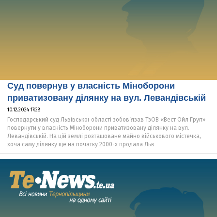
Суд повернув у власність Міноборони
приватизовану ділянку на вул. Левандівській
10.12.2024 17:28
Господарський суд Львівської області зобов’язав ТзОВ «Вест Ойл Груп»
повернути у власність Міноборони приватизовану ділянку на вул.
Левандівській. На цій землі розташоване майно військового містечка,
хоча саму ділянку ще на початку 2000-х продала Льв