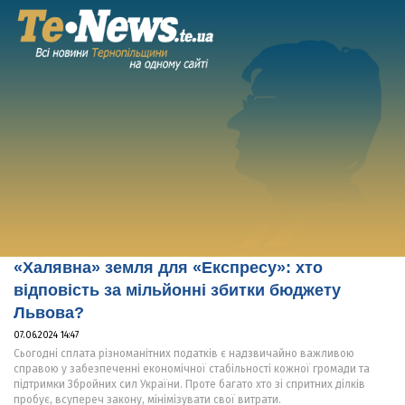
«Халявна» земля для «Експресу»: хто
відповість за мільйонні збитки бюджету
Львова?
07.06.2024 14:47
Сьогодні сплата різноманітних податків є надзвичайно важливою
справою у забезпеченні економічної стабільності кожної громади та
підтримки Збройних сил України. Проте багато хто зі спритних ділків
пробує, всупереч закону, мінімізувати свої витрати.