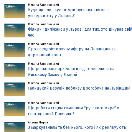
Микола Бандрівський
Куди щезли скульптури руських князів із
університету у Львові..?
Микола Бандрівський
Фіякри і диліжанси у Львові: для тих, хто цінував сві
час
Микола Бандрівський
Про псевдоісторичну аферу на Львівщині за
державний кошт
Микола Бандрівський
Що розкопали археологи під телевежею на
Високому Замку у Львові
Микола Бандрівський
Галицький Везувій поблизу Дрогобича на Львівщині
Микола Бандрівський
Що робити із цим символом "русского мира" у
сьогоднішній Галичині..?
Альона Чорна
З маркуванням та без нього: кого і як рекламують