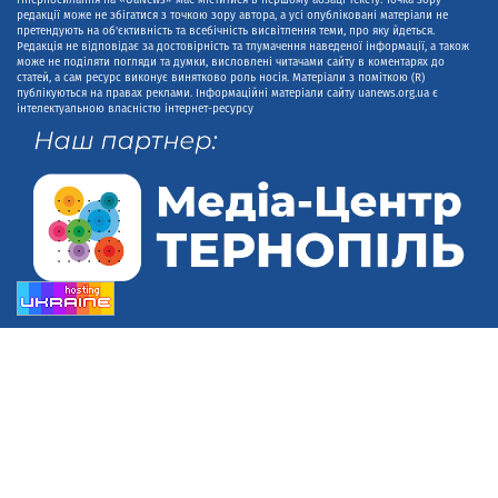
редакції може не збігатися з точкою зору автора, а усі опубліковані матеріали не
претендують на об'єктивність та всебічність висвітлення теми, про яку йдеться.
Редакція не відповідає за достовірність та тлумачення наведеної інформації, а також
може не поділяти погляди та думки, висловлені читачами сайту в коментарях до
статей, а сам ресурс виконує винятково роль носія. Матеріали з поміткою (R)
публікуються на правах реклами. Інформаційні матеріали сайту uanews.org.ua є
інтелектуальною власністю інтернет-ресурсу