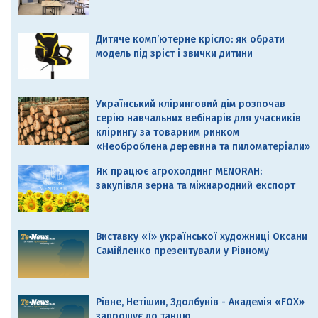
Дитяче комп’ютерне крісло: як обрати
модель під зріст і звички дитини
Український кліринговий дім розпочав
серію навчальних вебінарів для учасників
клірингу за товарним ринком
«Необроблена деревина та пиломатеріали»
Як працює агрохолдинг MENORAH:
закупівля зерна та міжнародний експорт
Виставку «Ї» української художниці Оксани
Самійленко презентували у Рівному
Рівне, Нетішин, Здолбунів - Академія «FOX»
запрошує до танцю