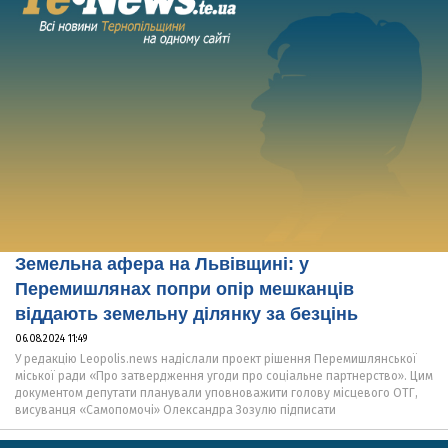
Земельна афера на Львівщині: у
Перемишлянах попри опір мешканців
віддають земельну ділянку за безцінь
06.08.2024 11:49
У редакцію Leopolis.news надіслали проект рішення Перемишлянської
міської ради «Про затвердження угоди про соціальне партнерство». Цим
документом депутати планували уповноважити голову місцевого ОТГ,
висуванця «Самопомочі» Олександра Зозулю підписати