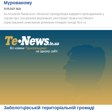
Мурованому
11.05.2021 16:24
За позовом Львівської обласної прокуратури відкрито провадження у
справі про скасування державної реєстрації права постійного
користування земельною ділянкою площею понад 16,4 га.
Заболотцівській територіальній громаді