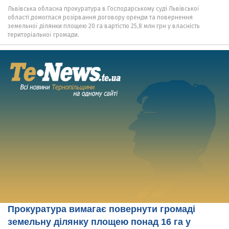
Львівська обласна прокуратура в Господарському суді Львівської
області домоглася розірвання договору оренди та повернення
земельної ділянки площею 20 га вартістю 25,8 млн грн у власність
територіальної громади.
Прокуратура вимагає повернути громаді
земельну ділянку площею понад 16 га у