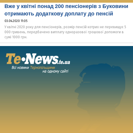
Вже у квітні понад 200 пенсіонерів з Буковини
отримають додаткову доплату до пенсій
03.04.2020 11:05
У квітні 2020 року для пенсіонерів, розмір пенсій котрих не перевищує 5
000 гривень, передбачено виплату одноразової грошової допомоги в
сумі 1000 грн.