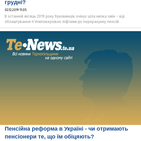
грудні?
02.12.2019 11:05
В останній місяць 2019 року буковинців очікує ціла низка змін – від
облаштування п’ятиповерхівок ліфтами до перерахунку пенсій.
Пенсійна реформа в Україні - чи отримають
пенсіонери те, що їм обіцяють?