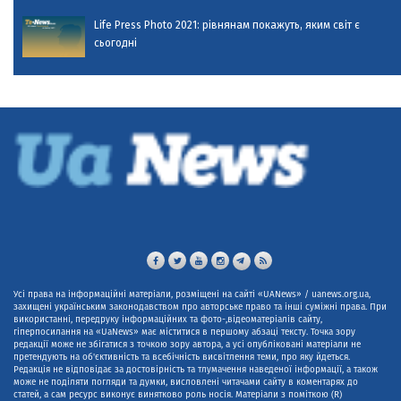
Life Press Photo 2021: рівнянам покажуть, яким світ є
сьогодні
Усі права на інформаційні матеріали, розміщені на сайті «UANews» / uanews.org.ua,
захищені українським законодавством про авторське право та інші суміжні права. При
використанні, передруку інформаційних та фото-,відеоматеріалів сайту,
гіперпосилання на «UaNews» має міститися в першому абзаці тексту. Точка зору
редакції може не збігатися з точкою зору автора, а усі опубліковані матеріали не
претендують на об'єктивність та всебічність висвітлення теми, про яку йдеться.
Редакція не відповідає за достовірність та тлумачення наведеної інформації, а також
може не поділяти погляди та думки, висловлені читачами сайту в коментарях до
статей, а сам ресурс виконує винятково роль носія. Матеріали з поміткою (R)