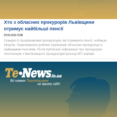
Хто з обласних прокурорів Львівщини
отримує найбільші пенсії
20.10.2024 13:58
Скандал із працівниками прокуратури, які отримують пенсії, набирає
обертів. Оприлюднено рейтинг керівників обласних прокуратур із
найвищими пенсіями. Після публікації інформації про прокурорів-
пенсіонерів з Хмельницької прокуратури Цензор.НЕТ виріши