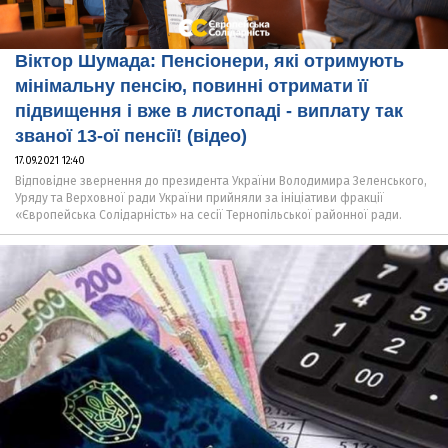
Віктор Шумада: Пенсіонери, які отримують
мінімальну пенсію, повинні отримати її
підвищення і вже в листопаді - виплату так
званої 13-ої пенсії! (відео)
17.09.2021 12:40
Відповідне звернення до президента України Володимира Зеленського,
Уряду та Верховної ради України прийняли за ініціативи фракції
«Європейська Солідарність» на сесії Тернопільської районної ради.