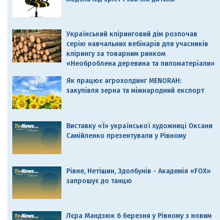
Український кліринговий дім розпочав
серію навчальних вебінарів для учасників
клірингу за товарним ринком
«Необроблена деревина та пиломатеріали»
Як працює агрохолдинг MENORAH:
закупівля зерна та міжнародний експорт
Виставку «Ї» української художниці Оксани
Самійленко презентували у Рівному
Рівне, Нетішин, Здолбунів - Академія «FOX»
запрошує до танцю
Лєра Мандзюк 6 березня у Рівному з новим