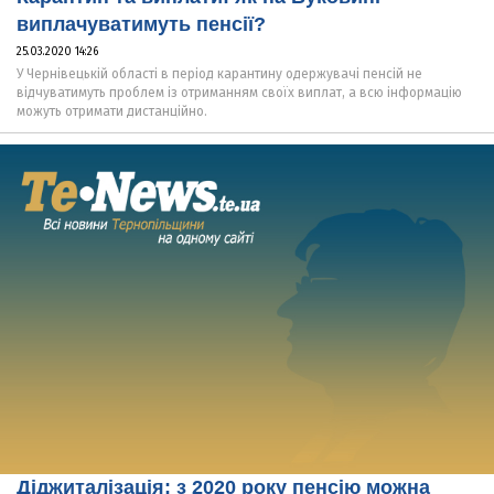
виплачуватимуть пенсії?
25.03.2020 14:26
У Чернівецькій області в період карантину одержувачі пенсій не
відчуватимуть проблем із отриманням своїх виплат, а всю інформацію
можуть отримати дистанційно.
Діджиталізація: з 2020 року пенсію можна