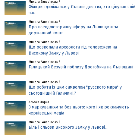
Микола Бандрівський
Фіякри і диліжанси у Львові: для тих, хто цінував сві
час
Микола Бандрівський
Про псевдоісторичну аферу на Львівщині за
державний кошт
Микола Бандрівський
Що розкопали археологи під телевежею на
Високому Замку у Львові
Микола Бандрівський
Галицький Везувій поблизу Дрогобича на Львівщині
Микола Бандрівський
Що робити із цим символом "русского мира" у
сьогоднішній Галичині..?
Альона Чорна
З маркуванням та без нього: кого і як рекламують
чернівецькі медіа
Микола Бандрівський
Біль і сльози Високого Замку у Львові...