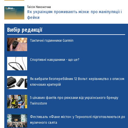
Таїсія Наконечна
Як українцям промивають мізки: про маніпуляції і
фейки
Вибір редакції
Тактичні годинники Garmin
Спортивні навушники - що це?
Як вибрати безперебійник 12 Вольт: керівництво з описом
ключових критерій
5 цікавих фактів про рюкзаки від українського бренду
Twinsstore
Фестиваль «Фане місто»: у Тернополі підготовлюються до
музичного свята