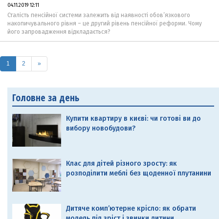
04.11.2019 12:11
Сталість пенсійної системи залежить від наявності обов’язкового
накопичувального рівня – це другий рівень пенсійної реформи. Чому
його запровадження відкладається?
(current)
1
2
»
Головне за день
Купити квартиру в києві: чи готові ви до
вибору новобудови?
Клас для дітей різного зросту: як
розподілити меблі без щоденної плутанини
Дитяче комп’ютерне крісло: як обрати
модель під зріст і звички дитини