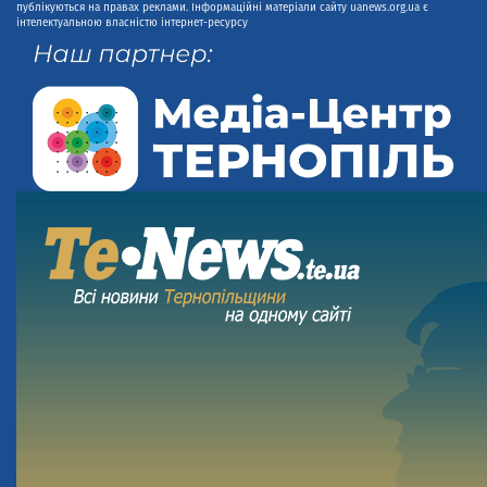
публікуються на правах реклами. Інформаційні матеріали сайту uanews.org.ua є
інтелектуальною власністю інтернет-ресурсу