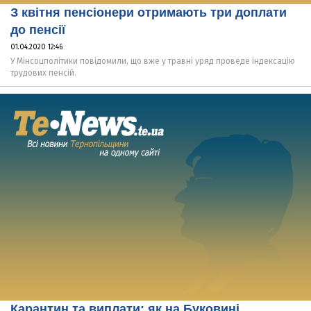
З квітня пенсіонери отримають три доплати
до пенсії
01.04.2020 12:46
У Мінсоцполітики повідомили, що вже у травні уряд проведе індексацію
трудових пенсій.
Карантин та виплати: як на Буковині