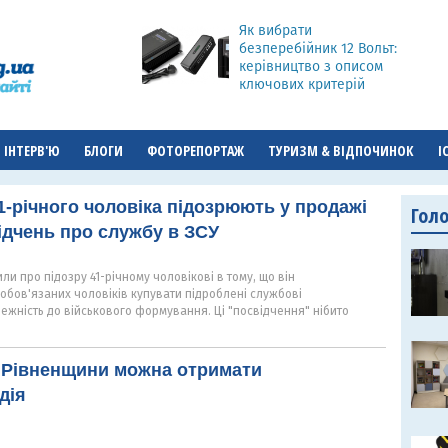
Як вибрати
безперебійник 12 Вольт:
керівництво з описом
ключових критерій
ІНТЕРВ'Ю
БЛОГИ
ФОТОРЕПОРТАЖ
ТУРИЗМ & ВІДПОЧИНОК
І
1-річного чоловіка підозрюють у продажі
Гол
дчень про службу в ЗСУ
и про підозру 41-річному чоловікові в тому, що він
обов'язаних чоловіків купувати підроблені службові
ежність до військового формування. Ці "посвідчення" нібито
 Рівненщини можна отримати
дія