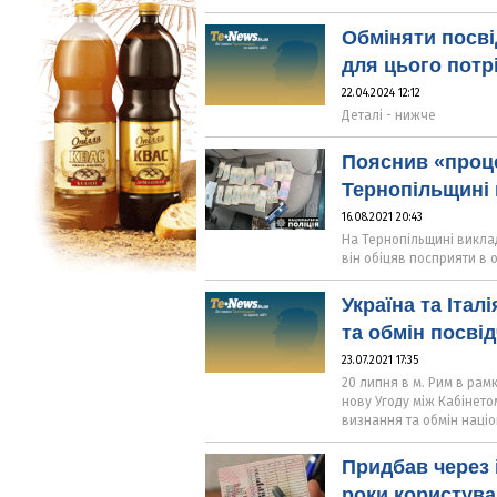
Обміняти посві
для цього потр
22.04.2024 12:12
Деталі - нижче
Пояснив «проце
Тернопільщині 
16.08.2021 20:43
На Тернопільщині виклад
він обіцяв посприяти в 
Україна та Італ
та обмін посві
23.07.2021 17:35
20 липня в м. Рим в рамк
нову Угоду між Кабінето
визнання та обмін націо
Придбав через 
роки користува