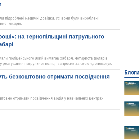
и
и підроблені медичні довідки. Усі вони були вироблені
ної лікарні.
роші»: на Тернопільщині патрульного
абарі
мали поліцейського який вимагав хабаря. Чотириста доларів —
у реагування патрульної поліції запросив за свою «допомогу».
Блог
уть безкоштовно отримати посвідчення
штовно отримати посвідчення водія у навчальних центрах