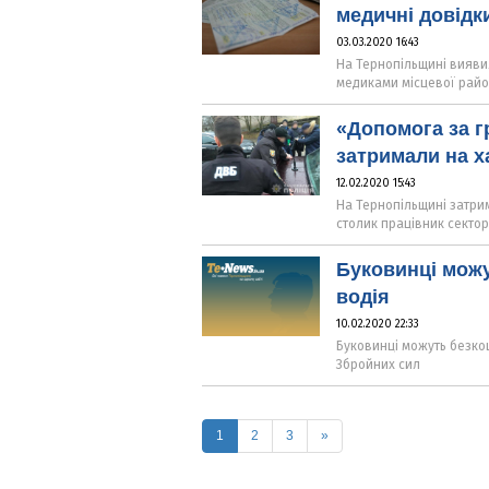
медичні довідк
03.03.2020 16:43
На Тернопільщині виявил
медиками місцевої район
«Допомога за г
затримали на х
12.02.2020 15:43
На Тернопільщині затри
столик працівник сектор
Буковинці мож
водія
10.02.2020 22:33
Буковинці можуть безко
Збройних сил
(current)
1
2
3
»