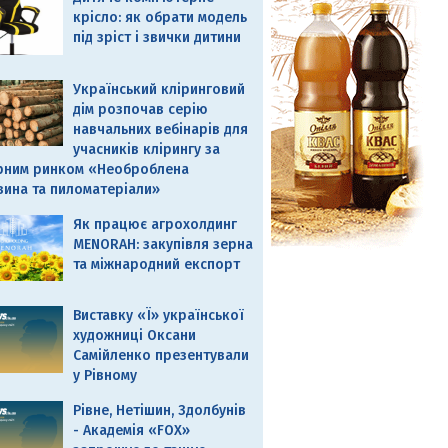
крісло: як обрати модель
під зріст і звички дитини
Український кліринговий
дім розпочав серію
навчальних вебінарів для
учасників клірингу за
рним ринком «Необроблена
вина та пиломатеріали»
Як працює агрохолдинг
MENORAH: закупівля зерна
та міжнародний експорт
Виставку «Ї» української
художниці Оксани
Самійленко презентували
у Рівному
Рівне, Нетішин, Здолбунів
- Академія «FOX»