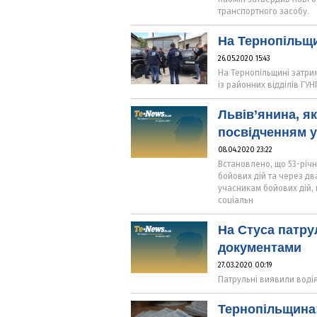
транспортного засобу.
На Тернопільщи
26.05.2020 15:43
На Тернопільщині затри
із районних відділів ГУ
Львів’янина, 
посвідченням у
08.04.2020 23:22
Встановлено, що 53-річн
бойових дій та через дв
учасникам бойових дій,
соціальн
На Стуса патру
документами
27.03.2020 00:19
Патрульні виявили воді
Тернопільщина: