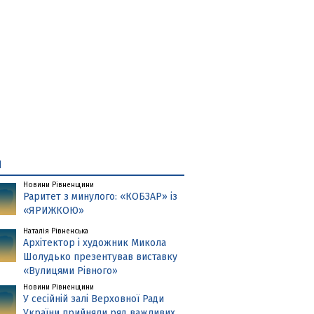
и
Новини Рівненщини
Раритет з минулого: «КОБЗАР» із
«ЯРИЖКОЮ»
Наталія Рівненська
Архітектор і художник Микола
Шолудько презентував виставку
«Вулицями Рівного»
Новини Рівненщини
У сесійній залі Верховної Ради
України прийняли ряд важливих