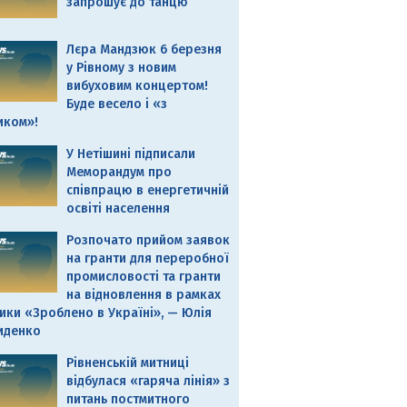
запрошує до танцю
Лєра Мандзюк 6 березня
у Рівному з новим
вибуховим концертом!
Буде весело і «з
иком»!
У Нетішині підписали
Меморандум про
співпрацю в енергетичній
освіті населення
Розпочато прийом заявок
на гранти для переробної
промисловості та гранти
на відновлення в рамках
ики «Зроблено в Україні», — Юлія
иденко
Рівненській митниці
відбулася «гаряча лінія» з
питань постмитного