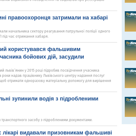
ні правоохоронця затримали на хабарі
мали начальника сектору реагування патрульної поліції одного
НП під час отримання хабаря.
який користувався фальшивим
часника бойових дій, засудили
ий львів’янин у 2015 році підробив посвідчення учасника
а роки надав працівнику Львівського центру надання послуг
 щоб отримати одноразову матеріальну допомогу для вирішення
льні зупинили водія з підробленими
я транспортного засобу з підробленими документами.
 лікарі видавали призовникам фальшиві