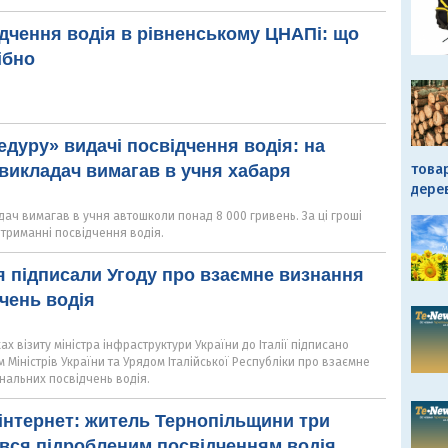
дчення водія в рівненському ЦНАПі: що
ібно
дуру» видачі посвідчення водія: на
това
викладач вимагав в учня хабаря
дере
ач вимагав в учня автошколи понад 8 000 гривень. За ці гроші
отриманні посвідчення водія.
ія підписали Угоду про взаємне визнання
дчень водія
ах візиту міністра інфраструктури України до Італії підписано
м Міністрів України та Урядом Італійської Республіки про взаємне
нальних посвідчень водія.
інтернет: житель Тернопільщини три
вся підробленим посвідченням водія