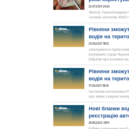
22.07.2021 20:43
Житель Тернопільщини пр
чоловік заплатив 8000 
Рівняни зможут
водія на терит
25.06.2021 18:12
затверджено підписаний
внутрішніх справ Україн
Еміратів про взаємне ви
Рівняни зможут
водія на терито
17.06.2021 18:36
Заступник начальника РС
про зміни у видачі номер
Нові бланки во
реєстрацію авт
29.09.2020 09:11
Кабмін затвердив нові б