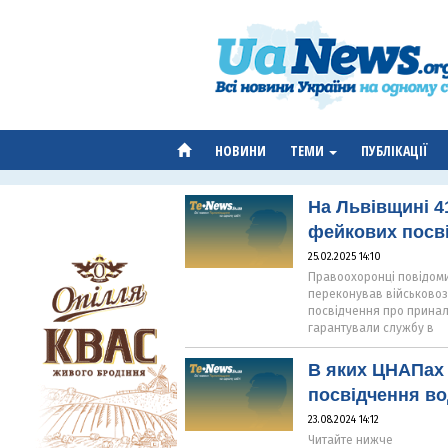
НОВИНИ
ТЕМИ
ПУБЛІКАЦІЇ
На Львівщині 4
фейкових посві
25.02.2025 14:10
Правоохоронці повідомил
переконував військовоз
посвідчення про принал
гарантували службу в
В яких ЦНАПах
посвідчення во
23.08.2024 14:12
Читайте нижче