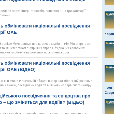
идбав через інтернет посвідчення водія. За три категорії
гривень.
ь обмінювати національні посвідчення
орії ОАЕ
перч
 раніше Меморандум про взаєморозуміння між Міністерством
и та Міністерством внутрішніх справ Об'єднаних Арабських
знання та обмін національних посвідчень водія.
ь обмінювати національні посвідчення
рії ОАЕ (ВІДЕО)
Ц ГСЦ МВС в Рівненській області Віктор Залюбовський розповів
них знаків, посвідчень водія та інші новини сервісного центру.
політ
Свир
дійського посвідчення та свідоцтва про
о – що зміниться для водіїв? (ВІДЕО)
ланки водійського посвідчення та свідоцтва про реєстрацію