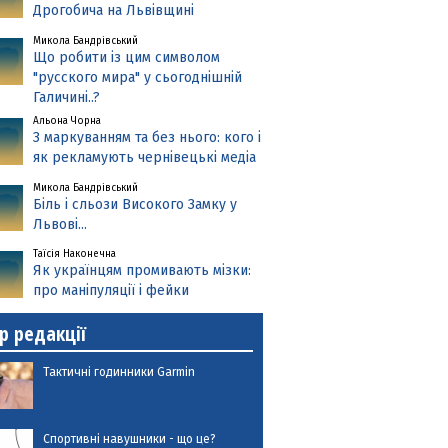
Дрогобича на Львівщині
Микола Бандрівський
Що робити із цим символом
"русского мира" у сьогоднішній
Галичині..?
Альона Чорна
З маркуванням та без нього: кого і
як рекламують чернівецькі медіа
Микола Бандрівський
Біль і сльози Високого Замку у
Львові...
Таїсія Наконечна
Як українцям промивають мізки:
про маніпуляції і фейки
р редакції
Тактичні годинники Garmin
Спортивні навушники - що це?