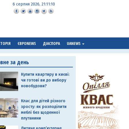
6 серпня 2026, 21:11:11
СТОРІЯ
ЄВРОNEWS
ДІАСПОРА
UANEWS
овне за день
Купити квартиру в києві:
чи готові ви до вибору
новобудови?
Клас для дітей різного
зросту: як розподілити
меблі без щоденної
плутанини
Дитяче комп’ютерне