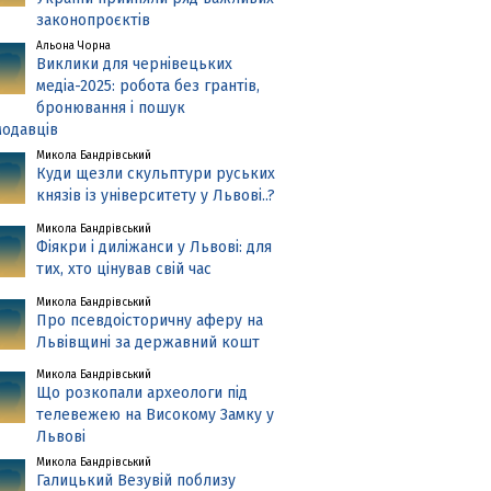
законопроєктів
Альона Чорна
Виклики для чернівецьких
медіа-2025: робота без грантів,
бронювання і пошук
одавців
Микола Бандрівський
Куди щезли скульптури руських
князів із університету у Львові..?
Микола Бандрівський
Фіякри і диліжанси у Львові: для
тих, хто цінував свій час
Микола Бандрівський
Про псевдоісторичну аферу на
Львівщині за державний кошт
Микола Бандрівський
Що розкопали археологи під
телевежею на Високому Замку у
Львові
Микола Бандрівський
Галицький Везувій поблизу