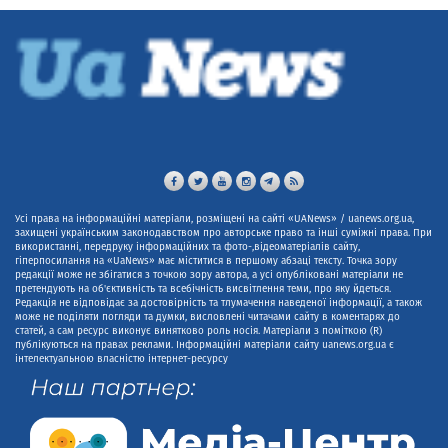
Усі права на інформаційні матеріали, розміщені на сайті «UANews» / uanews.org.ua,
захищені українським законодавством про авторське право та інші суміжні права. При
використанні, передруку інформаційних та фото-,відеоматеріалів сайту,
гіперпосилання на «UaNews» має міститися в першому абзаці тексту. Точка зору
редакції може не збігатися з точкою зору автора, а усі опубліковані матеріали не
претендують на об'єктивність та всебічність висвітлення теми, про яку йдеться.
Редакція не відповідає за достовірність та тлумачення наведеної інформації, а також
може не поділяти погляди та думки, висловлені читачами сайту в коментарях до
статей, а сам ресурс виконує винятково роль носія. Матеріали з поміткою (R)
публікуються на правах реклами. Інформаційні матеріали сайту uanews.org.ua є
інтелектуальною власністю інтернет-ресурсу