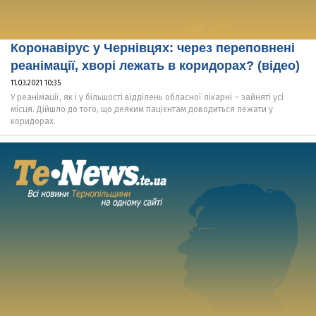
Коронавірус у Чернівцях: через переповнені
реанімації, хворі лежать в коридорах? (відео)
11.03.2021 10:35
У реанімації, як і у більшості відділень обласної лікарні – зайняті усі
місця. Дійшло до того, що деяким пацієнтам доводиться лежати у
коридорах.