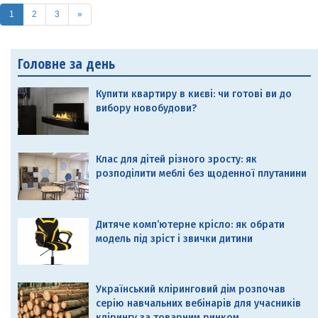
(current)
1
2
3
»
Головне за день
Купити квартиру в києві: чи готові ви до
вибору новобудови?
Клас для дітей різного зросту: як
розподілити меблі без щоденної плутанини
Дитяче комп’ютерне крісло: як обрати
модель під зріст і звички дитини
Український кліринговий дім розпочав
серію навчальних вебінарів для учасників
клірингу за товарним ринком