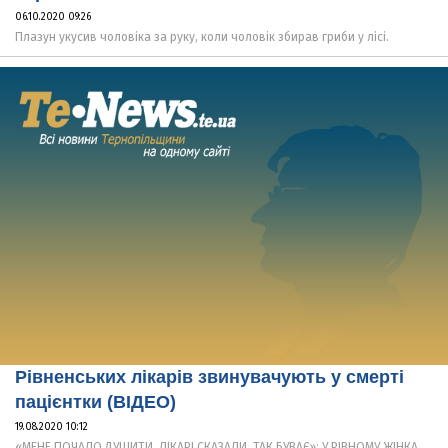
06.10.2020 09:26
Плазун укусив чоловіка за руку, коли чоловік збирав гриби у лісі.
Рівненських лікарів звинувачують у смерті
пацієнтки (ВІДЕО)
19.08.2020 10:12
«МЕНЕ ПОЧАЛО ДУШИТИ, ЛІКАРІ СКАЗАЛИ, ТАК БУВАЄ»: У РІВНОМУ ЖІНКА