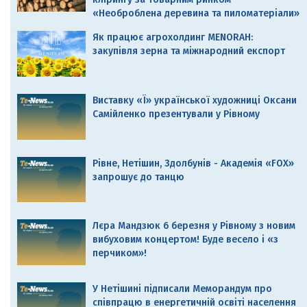
«Необроблена деревина та пиломатеріали»
Як працює агрохолдинг MENORAH:
закупівля зерна та міжнародний експорт
Виставку «Ї» української художниці Оксани
Самійленко презентували у Рівному
Рівне, Нетішин, Здолбунів - Академія «FOX»
запрошує до танцю
Лєра Мандзюк 6 березня у Рівному з новим
вибуховим концертом! Буде весело і «з
перчиком»!
У Нетішині підписали Меморандум про
співпрацю в енергетичній освіті населення