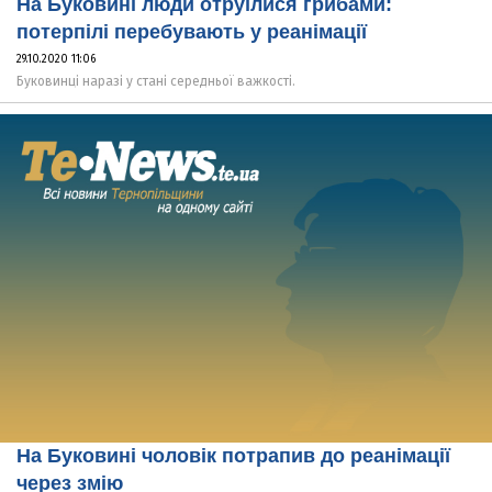
На Буковині люди отруїлися грибами:
потерпілі перебувають у реанімації
29.10.2020 11:06
Буковинці наразі у стані середньої важкості.
На Буковині чоловік потрапив до реанімації
через змію