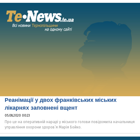
Реанімації у двох франківських міських
лікарнях заповнені вщент
05.08.2020 00:23
Про це на оперативній нараді у міського голови повідомила начальниця
управління охорони здоров’я Марія Бойко.