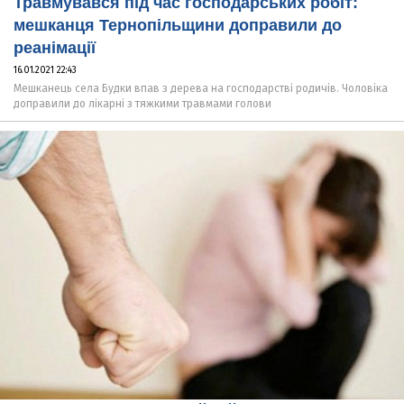
Травмувався під час господарських робіт:
мешканця Тернопільщини доправили до
реанімації
16.01.2021 22:43
Мешканець села Будки впав з дерева на господарстві родичів. Чоловіка
доправили до лікарні з тяжкими травмами голови