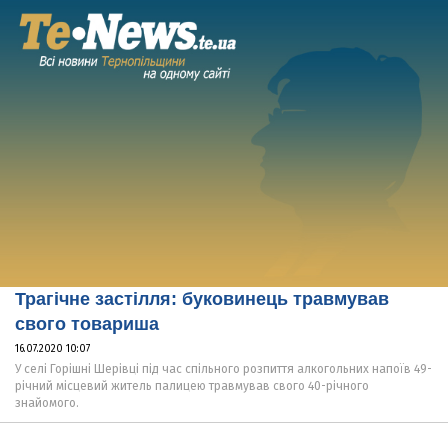
Трагічне застілля: буковинець травмував
свого товариша
16.07.2020 10:07
У селі Горішні Шерівці під час спільного розпиття алкогольних напоїв 49-
річний місцевий житель палицею травмував свого 40-річного
знайомого.