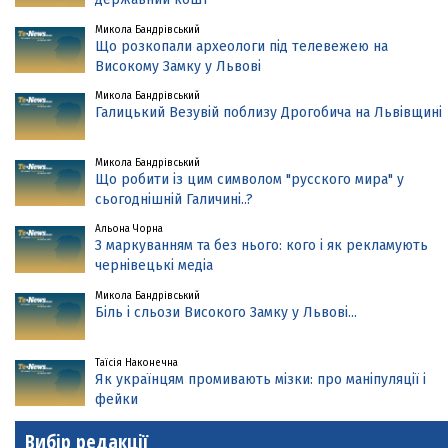
Микола Бандрівський
Що розкопали археологи під телевежею на
Високому Замку у Львові
Микола Бандрівський
Галицький Везувій поблизу Дрогобича на Львівщині
Микола Бандрівський
Що робити із цим символом "русского мира" у
сьогоднішній Галичині..?
Альона Чорна
З маркуванням та без нього: кого і як рекламують
чернівецькі медіа
Микола Бандрівський
Біль і сльози Високого Замку у Львові...
Таїсія Наконечна
Як українцям промивають мізки: про маніпуляції і
фейки
Вибір редакції