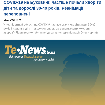
COVID-19 на Буковині: частіше почали хворіти
діти та дорослі 30-40 років. Реанімації
переповнені
08.03.2021 13:10
У Чернівецькій області на COVID-19 частіше стали хворіти люди 30-40
років і маленькі діти, повідомив директор департаменту охорони
здоров'я Чернівецької обласної державної адміністрації Олег Чорний.