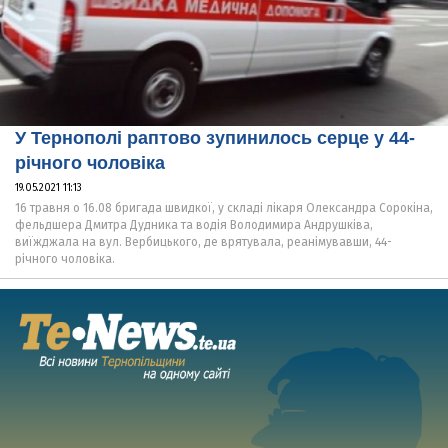
У Тернополі раптово зупинилось серце у 44-
річного чоловіка
19.05.2021 11:13
16 травня о 16.08 бригада швидкої, у складі лікаря Олександра Сорокіна,
фельдшера Дмитра Дудника та водія Володимира Андрушківа,
виїжджала на вул. Вербицького, де врятувала, реанімувавши, 44-
річного чоловіка.