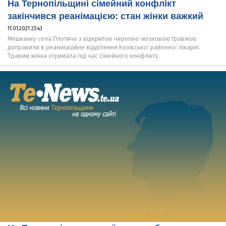
На Тернопільщині сімейний конфлікт
закінчився реанімацією: стан жінки важкий
11.01.2021 23:43
Мешканку села Плотиче з відкритою черепно-мозковою травмою
доправили в реанімаційне відділення Козівської районної лікарні.
Травми жінка отримала під час сімейного конфлікту.