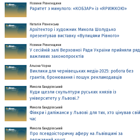
Новини Рівненщини
Раритет з минулого: «КОБЗАР» із «ЯРИЖКОЮ»
Наталія Рівненська
Архітектор і художник Микола Шолудько
презентував виставку «Вулицями Рівного»
Новини Рівненщини
У сесійній залі Верховної Ради України прийняли ряд
важливих законопроєктів
Альона Чорна
Виклики для чернівецьких медіа-2025: робота без
грантів, бронювання і пошук рекламодавців
Микола Бандрівський
Куди щезли скульптури руських князів із
університету у Львові..?
Микола Бандрівський
Фіякри і диліжанси у Львові: для тих, хто цінував сві
час
Микола Бандрівський
Про псевдоісторичну аферу на Львівщині за
державний кошт