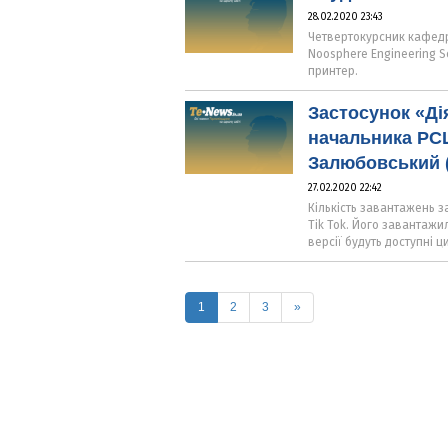
28.02.2020 23:43
Четвертокурсник кафедр
Noosphere Engineering 
принтер.
Застосунок «Ді
начальника РСЦ
Залюбовський (
27.02.2020 22:42
Кількість завантажень з
Tik Tok. Його завантажи
версії будуть доступні ц
(current)
1
2
3
»