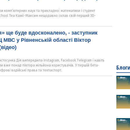
и комп’ютерних наук та прикладної математики і студент
School Теа Камії-Максим нещодавно склав свій перший 3D-
я» ще буде вдосконалено, - заступник
 МВС у Рівненській області Віктор
відео)
астосунка Дія випередила Instagram, Facebook Тelegram і навіть
ли вже понад півтора мільйона користувачів. У першій бета-
Блог
ифрові водійські права та техпаспорт.