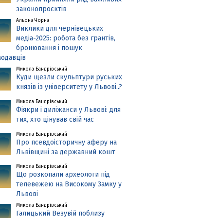
законопроєктів
Альона Чорна
Виклики для чернівецьких
медіа-2025: робота без грантів,
бронювання і пошук
одавців
Микола Бандрівський
Куди щезли скульптури руських
князів із університету у Львові..?
Микола Бандрівський
Фіякри і диліжанси у Львові: для
тих, хто цінував свій час
Микола Бандрівський
Про псевдоісторичну аферу на
Львівщині за державний кошт
Микола Бандрівський
Що розкопали археологи під
телевежею на Високому Замку у
Львові
Микола Бандрівський
Галицький Везувій поблизу