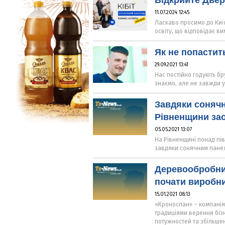
Відкрийте Двері
11.07.2024 12:45
Ласкаво просимо до Київс
освіту, що відповідає в
Як не попастит
29.09.2021 13:41
Нас постійно годують б
знаємо, але не завжди 
Завдяки соняч
Рівненщини зао
05.05.2021 13:07
На Рівненщині понад пі
завдяки сонячним пане
Деревообробни
почати виробни
15.01.2021 08:13
«Кроноспан» – компанія 
традиціями ведення біз
потужностей та збільшен