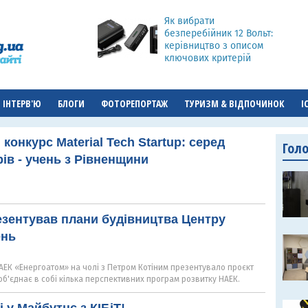
Як вибрати
безперебійник 12 Вольт:
керівництво з описом
ключових критерій
ІНТЕРВ'Ю
БЛОГИ
ФОТОРЕПОРТАЖ
ТУРИЗМ & ВІДПОЧИНОК
І
конкурс Material Tech Startup: серед
Гол
ів - учень з Рівненщини
зентував плани будівництва Центру
ень
АЕК «Енергоатом» на чолі з Петром Котіним презентувало проєкт
об'єднає в собі кілька перспективних програм розвитку НАЕК.