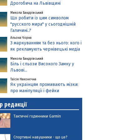
Дрогобича на Львівщині
Микола Бандрівський
Що робити із цим символом
"русского мира" у сьогоднішній
Галичині..?
Альона Чорна
З маркуванням та без нього: кого і
як рекламують чернівецькі медіа
Микола Бандрівський
Біль і сльози Високого Замку у
Львові...
Таїсія Наконечна
Як українцям промивають мізки:
про маніпуляції і фейки
р редакції
Тактичні годинники Garmin
Спортивні навушники - що це?