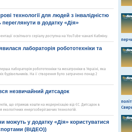
рові технології для людей з інвалідністю
 переглянути в додатку «Дія»
нтації освітнього серіалу доступна на YouTube-каналі Кабміну.
перч
'явилася лабораторія робототехніки та
перша лабораторія робототехніки та мехатроніки в Україні, яка
х будівельників. На її створення було затрачено понад 2
вся незвичайний дитсадок
політ
ектів, що отримав кошти на модернізацію від ЄС. Дитсадок в
Свир
я екологічних енергозберігаючих технологій.
ни можуть у додатку «Дія» користуватися
портами (ВІДЕО))