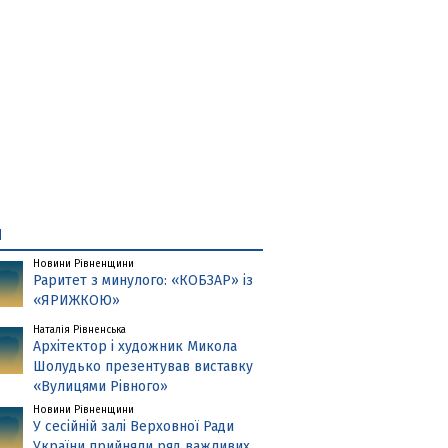
и
Новини Рівненщини
Раритет з минулого: «КОБЗАР» із
«ЯРИЖКОЮ»
Наталія Рівненська
Архітектор і художник Микола
Шолудько презентував виставку
«Вулицями Рівного»
Новини Рівненщини
У сесійній залі Верховної Ради
України прийняли ряд важливих