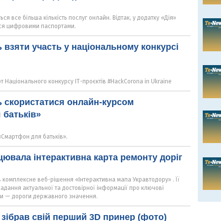
ся все більша кількість послуг онлайн. Відтак, у додатку «Дія»
ся цифровими паспортами.
 взяти участь у національному конкурсі
 Національного конкурсу ІТ-проєктів #HackCorona in Ukraine
ь скористатися онлайн-курсом
 батьків»
«Смартфон для батьків».
ацювала інтерактивна карта ремонту доріг
 комплексне веб-рішення «Інтерактивна мапа Укравтодору» . Її
адання актуальної та достовірної інформації про ключові
їни — дороги державного значення.
зібрав свій перший 3D принер (фото)