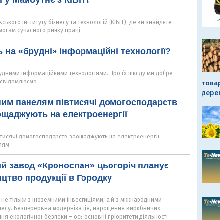
 у Майбутнє з КІБіТ!
ького інституту бізнесу та технологій (КІБіТ), де ви знайдете
имогам сучасного ринку праці.
ь на «брудні» інформаційні технології?
рудними інформаційними технологіями. Про їх шкоду ми добре
усвідомлюємо.
това
дере
ним панелям півтисячі домогосподарств
щаджують на електроенергії
втисячі домогосподарств заощаджують на електроенергії
лям.
й завод «Кроноспан» цьогоріч планує
цтво продукції в Городку
не тільки з іноземними інвестиціями, а й з міжнародними
несу. Безперервна модернізація, нарощення виробничих
ня екологічної безпеки – ось основні пріоритети діяльності