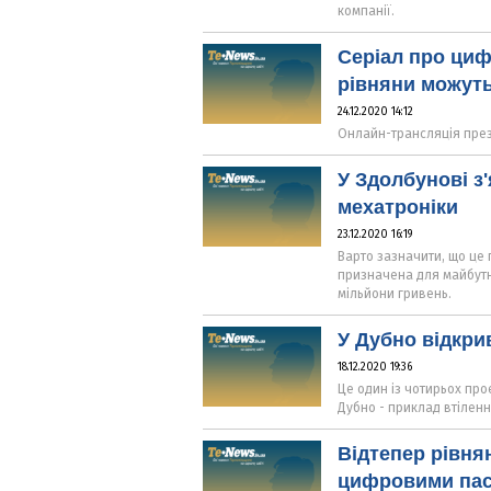
компанії.
Серіал про циф
рівняни можуть
24.12.2020 14:12
Онлайн-трансляція презе
У Здолбунові з
мехатроніки
23.12.2020 16:19
Варто зазначити, що це 
призначена для майбутні
мільйони гривень.
У Дубно відкри
18.12.2020 19:36
Це один із чотирьох про
Дубно - приклад втіленн
Відтепер рівня
цифровими пас