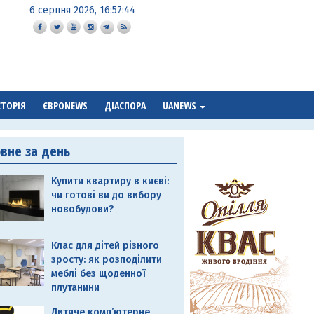
6 серпня 2026, 16:57:45
СТОРІЯ
ЄВРОNEWS
ДІАСПОРА
UANEWS
овне за день
Купити квартиру в києві:
чи готові ви до вибору
новобудови?
Клас для дітей різного
зросту: як розподілити
меблі без щоденної
плутанини
Дитяче комп’ютерне