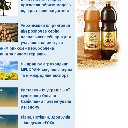
крісло: як обрати модель
під зріст і звички дитини
Український кліринговий
дім розпочав серію
навчальних вебінарів для
учасників клірингу за
рним ринком «Необроблена
вина та пиломатеріали»
Як працює агрохолдинг
MENORAH: закупівля зерна
та міжнародний експорт
Виставку «Ї» української
художниці Оксани
Самійленко презентували
у Рівному
Рівне, Нетішин, Здолбунів
- Академія «FOX»