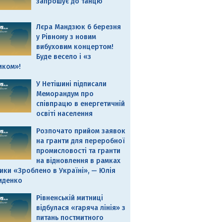
запрошує до танцю
Лєра Мандзюк 6 березня
у Рівному з новим
вибуховим концертом!
Буде весело і «з
иком»!
У Нетішині підписали
Меморандум про
співпрацю в енергетичній
освіті населення
Розпочато прийом заявок
на гранти для переробної
промисловості та гранти
на відновлення в рамках
ики «Зроблено в Україні», — Юлія
иденко
Рівненській митниці
відбулася «гаряча лінія» з
питань постмитного