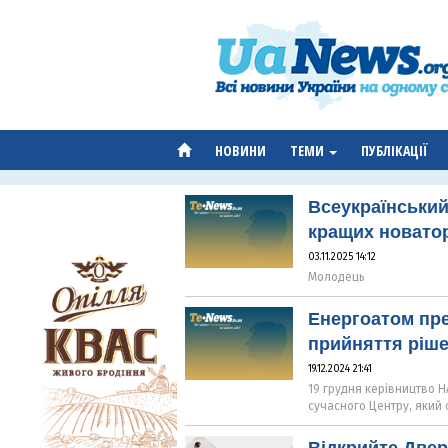
НОВИНИ
ТЕМИ
ПУБЛІКАЦІЇ
Всеукраїнський 
кращих новатор
03.11.2025 14:12
Молодець
Енергоатом пре
прийняття ріш
19.12.2024 21:41
19 грудня керівництво Н
сучасного Центру, який 