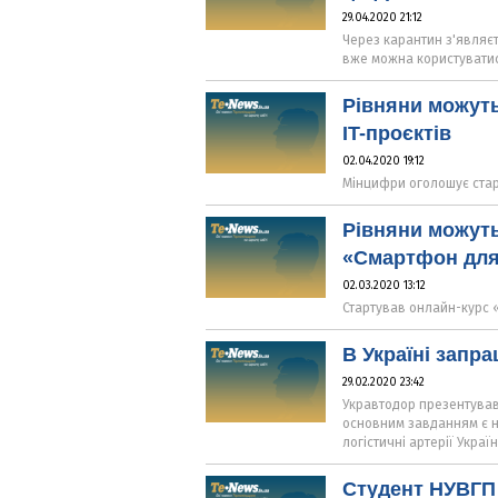
29.04.2020 21:12
Через карантин з'являєть
вже можна користувати
Рівняни можуть
IT-проєктів
02.04.2020 19:12
Мінцифри оголошує старт
Рівняни можут
«Смартфон для
02.03.2020 13:12
Стартував онлайн-курс 
В Україні запр
29.02.2020 23:42
Укравтодор презентував
основним завданням є н
логістичні артерії Укра
Студент НУВГП 