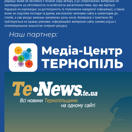
редакції може не збігатися з точкою зору автора, а усі опубліковані матеріали не
претендують на об'єктивність та всебічність висвітлення теми, про яку йдеться.
Редакція не відповідає за достовірність та тлумачення наведеної інформації, а також
може не поділяти погляди та думки, висловлені читачами сайту в коментарях до
статей, а сам ресурс виконує винятково роль носія. Матеріали з поміткою (R)
публікуються на правах реклами. Інформаційні матеріали сайту uanews.org.ua є
інтелектуальною власністю інтернет-ресурсу