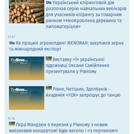
Український кліринговий дім
розпочав серію навчальних вебінарів
для учасників клірингу за товарним
ринком «Необроблена деревина та
пиломатеріали»
22:07
Як працює агрохолдинг MENORAH: закупівля зерна
та міжнародний експорт
Виставку «Ї» української
художниці Оксани Самійленко
презентували у Рівному
Рівне, Нетішин, Здолбунів -
Академія «FOX» запрошує до танцю
15:16
Лєра Мандзюк 6 березня у Рівному з новим
вибуховим концертом! Буде весело і «з перчиком»!