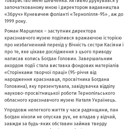
товариство імені Шевченка. Активно друкувався у
започаткованому мною і директором видавництва
«Збруч» Куневичем фоліанті «Тернопілля-95» , аж до
1999 року.
Роман Марцелюх – заступник директора
краєзнавчого музею поділився вражаючою історією
про незбагненний перехід у Вічність сестри Касіяни і
про те, яке цікаве дослідження з цього приводу
написав колись Богдан Головин. Завершальним
акордом події стала виставка фондових матеріалів
«Сторінками творчої праці» (95-річчя від
народження краєзнавця, просвітника Богдана
Головина), яку презентувала, завідувачка відділу
науково-просвітницької роботи Тернопільського
обласного краєзнавчого музею Наталя Українець.
Упродовж нелегкого життя у часи радянщини, пан
Богдан ніколи не опускав рук, не впадав у відчай,
завжди за будь-яких обставин займав тверду