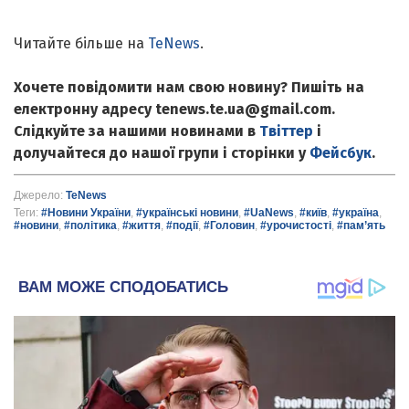
Читайте більше на
TeNews
.
Хочете повідомити нам свою новину? Пишіть на
електронну адресу tenews.te.ua@gmail.com.
Слідкуйте за нашими новинами в
Твіттер
і
долучайтеся до нашої групи і сторінки у
Фейсбук
.
Джерело:
TeNews
Теги:
#Новини України
,
#українські новини
,
#UaNews
,
#київ
,
#україна
,
#новини
,
#політика
,
#життя
,
#події
,
#Головин
,
#урочистості
,
#пам’ять