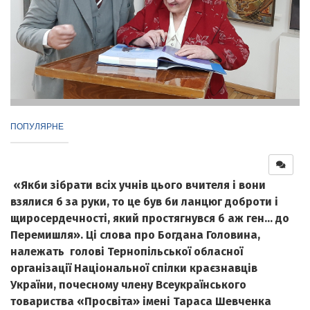
ПОПУЛЯРНЕ
«
Якби зібрати всіх учнів цього вчителя і вони
взялися б за руки, то це був би ланцюг доброти і
щиросердечності, який простягнувся б аж ген… до
Перемишля
»
.
Ці слова про Богдана Головина,
належать
голові Тернопільської обласної
організації Національної спілки краєзнавців
України, почесному члену Всеукраїнського
товариства «Просвіта» імені Тараса Шевченка