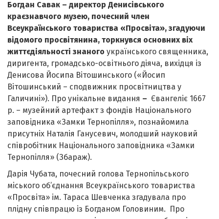
Богдан Савак – директор Денисівського
краєзнавчого музею, почесний член
Всеукраїнського товариства «Просвіта», згадуючи
відомого просвітянина, торкнувся основних віх
життєдіяльності знаного
українського священника,
диригента, громадсько-освітнього діяча, вихідця із
Денисова Йосипа Вітошинського («Йосип
Вітошинський – сподвижник просвітництва у
Галичині»). Про унікальне видання
–
Євангеліє 1667
р. – музейний артефакт з фондів Національного
заповідника «Замки Тернопілля», познайомила
присутніх Наталія Ганусевич, молодший науковий
співробітник Національного заповідника «Замки
Тернопілля» (Збараж).
Дарія Чубата, почесний голова Тернопільського
міського об’єднання Всеукраїнського товариства
«Просвіта» ім. Тараса Шевченка згадувала про
плідну співпрацю із Богданом Головиним. Про