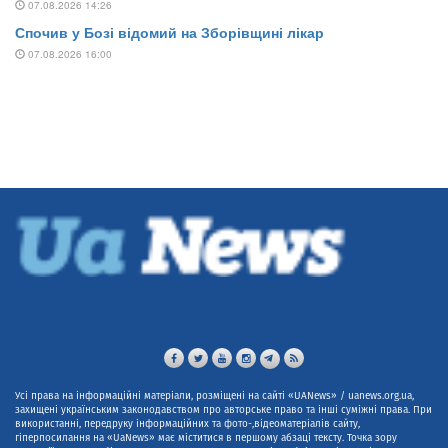
Усі права на інформаційні матеріали, розміщені на сайті «UANews» / uanews.org.ua,
захищені українським законодавством про авторське право та інші суміжні права. При
використанні, передруку інформаційних та фото-,відеоматеріалів сайту,
гіперпосилання на «UaNews» має міститися в першому абзаці тексту. Точка зору