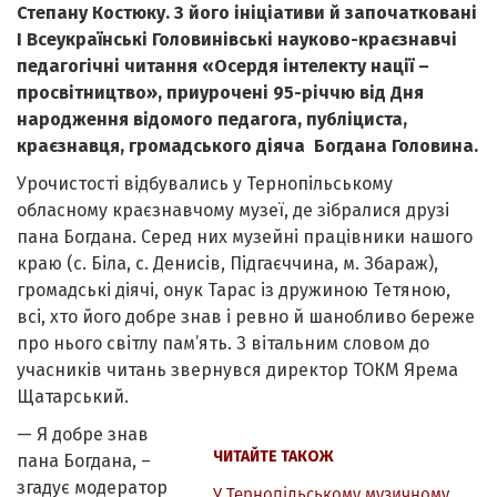
Степану Костюку. З його ініціативи й започатковані
І Всеукраїнські Головинівські науково-краєзнавчі
педагогічні читання «Осердя інтелекту нації –
просвітництво», приурочені 95-річчю від Дня
народження відомого педагога, публіциста,
краєзнавця, громадського діяча Богдана Головина.
Урочистості відбувались у Тернопільському
обласному краєзнавчому музеї, де зібралися друзі
пана Богдана. Серед них музейні працівники нашого
краю (с. Біла, с. Денисів, Підгаєччина, м. Збараж),
громадські діячі, онук Тарас із дружиною Тетяною,
всі, хто його добре знав і ревно й шанобливо береже
про нього світлу пам’ять. З вітальним словом до
учасників читань звернувся директор ТОКМ Ярема
Щатарський.
— Я добре знав
ЧИТАЙТЕ ТАКОЖ
пана Богдана, –
згадує модератор
У Тернопільському музичному