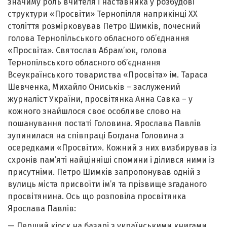
значиму роль вчителя і наставника у розбудові
структури «Просвіти» Тернопілля наприкінці ХХ
століття розмірковував Петро Шимків, почесний
голова Тернопільського обласного об’єднання
«Просвіта». Святослав Абрам’юк, голова
Тернопільського обласного об’єднання
Всеукраїнського товариства «Просвіта» ім. Тараса
Шевченка, Михайло Ониськів – заслужений
журналіст України, просвітянка Анна Савка – у
кожного знайшлося своє особливе слово на
пошанування постаті Головина. Ярослава Павлів
зупинилася на співпраці Богдана Головина з
осередками «Просвіти». Кожний з них визбирував із
схронів пам’яті найцінніші спомини і ділився ними із
присутніми. Петро Шимків запропонував одній з
вулиць міста присвоїти ім’я та прізвище згаданого
просвітянина. Ось що розповіла просвітянка
Ярослава Павлів:
— Перший кіоск на базарі з українськими книгами