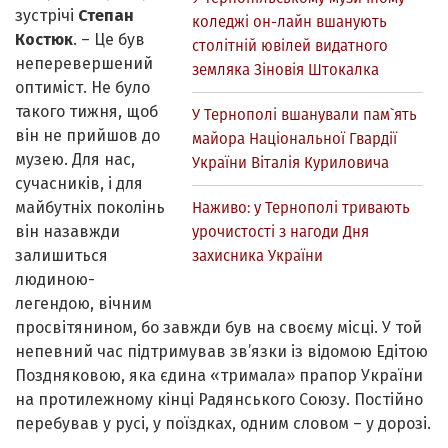
зустрічі
Степан
коледжі он-лайн вшанують
Костюк
. – Це був
столітній ювілей видатного
неперевершений
земляка Зіновія Штокалка
оптиміст. Не було
такого тижня, щоб
У Тернополі вшанували пам`ять
він не прийшов до
майора Національної Гвардії
музею. Для нас,
України Віталія Куриловича
сучасників, і для
майбутніх поколінь
Наживо: у Тернополі тривають
він назавжди
урочистості з нагоди Дня
залишиться
захисника України
людиною-
легендою, вічним
просвітянином, бо завжди був на своєму місці. У той
непевний час підтримував зв’язки із відомою Едітою
Поздняковою, яка єдина «тримала» прапор України
на протилежному кінці Радянського Союзу. Постійно
перебував у русі, у поїздках, одним словом – у дорозі.