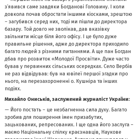
з’явився саме завдяки Богданові Головину. І коли
довкола почав обростати іншими кіосками, зрештою
– загубився серед них, тоді ми пішли до директора
базару. Той довго не зволікав, дав вказівку
звільнити місце біля його офісу. І це було дуже
правильне рішення, адже до директора приходило
багато людей з різними питаннями. А ще пан Богдан
дбав про розвиток «Молодої Просвіти». Дуже часто
бував у первинних сільських осередках. Село Вербів
не раз відвідував: був на ювілеї першої згадки про
нього, на перезахороненні о. Кушніра та інших
подіях.
Михайло Ониськів, заслужений журналіст України:
— Його постать – це незбагненна сила духу. Багато
зробив для поширення імен призабутих,
зацькованих, репресованих. І ще одна його заслуга –
маємо Національну спілку краєзнавців, Наукове