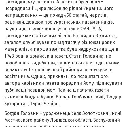
громадянську позицію. А позиція була одна –
незрадлива і щира любов до рідної України. Його
напрацювання
–
це понад 450 статей, нарисів,
рецензій, довідок про українських письменників,
науковців, священиків, учасників ОУН і УПА,
громадсько-політичних діячів. Він видав 8 книжок,
загалом опублікував понад тисячу різножанрових
матеріалів, а перша замітка була надрукована ще в
1948 році в армійській газеті. Статті Головина не
подобалися кадебістам, і вони наказали тодішньому
редактору Тернопільської районки не друкувати
освітянина. Однак, прихильні до позаштатного
автора керівники газети порадили йому підписувати
публікації псевдонімом. Так на шпальтах газети
з’явився Богдан Кузик, Богдан Горбачівський, Теодор
Хуторянин, Тарас Чепіга…
Богдан Головин – уродженець села Золотковичі, нині
Мостиського району Львівської області. Заслужений
працівник освіти України, член українського