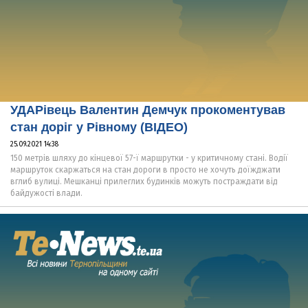
УДАРівець Валентин Демчук прокоментував
стан доріг у Рівному (ВІДЕО)
25.09.2021 14:38
150 метрів шляху до кінцевої 57-ї маршрутки - у критичному стані. Водії
маршруток скаржаться на стан дороги в просто не хочуть доїжджати
вглиб вулиці. Мешканці прилеглих будинків можуть постраждати від
байдужості влади.