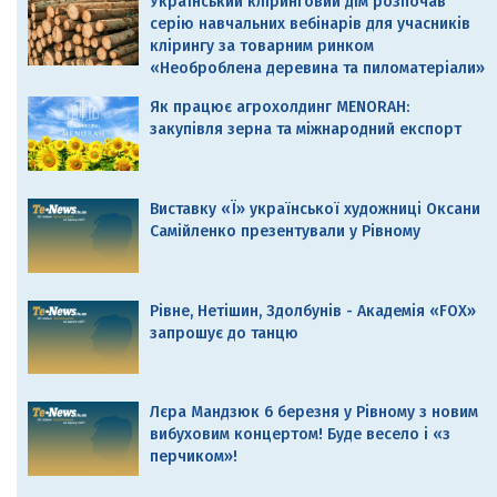
Український кліринговий дім розпочав
серію навчальних вебінарів для учасників
клірингу за товарним ринком
«Необроблена деревина та пиломатеріали»
Як працює агрохолдинг MENORAH:
закупівля зерна та міжнародний експорт
Виставку «Ї» української художниці Оксани
Самійленко презентували у Рівному
Рівне, Нетішин, Здолбунів - Академія «FOX»
запрошує до танцю
Лєра Мандзюк 6 березня у Рівному з новим
вибуховим концертом! Буде весело і «з
перчиком»!