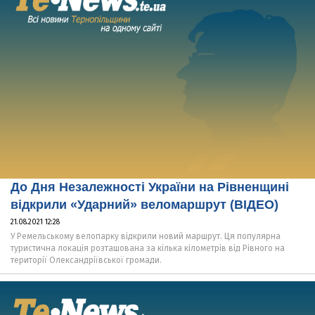
До Дня Незалежності України на Рівненщині
відкрили «Ударний» веломаршрут (ВІДЕО)
21.08.2021 12:28
У Ремельському велопарку відкрили новий маршрут. Ця популярна
туристична локація розташована за кілька кілометрів від Рівного на
території Олександріївської громади.