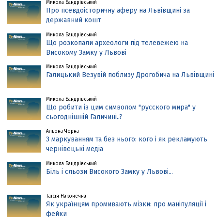
Микола Бандрівський
Про псевдоісторичну аферу на Львівщині за
державний кошт
Микола Бандрівський
Що розкопали археологи під телевежею на
Високому Замку у Львові
Микола Бандрівський
Галицький Везувій поблизу Дрогобича на Львівщині
Микола Бандрівський
Що робити із цим символом "русского мира" у
сьогоднішній Галичині..?
Альона Чорна
З маркуванням та без нього: кого і як рекламують
чернівецькі медіа
Микола Бандрівський
Біль і сльози Високого Замку у Львові...
Таїсія Наконечна
Як українцям промивають мізки: про маніпуляції і
фейки