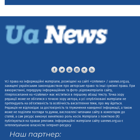
Усі права на інформаційні матеріали, розміщені на сайті «UANews» / uanews.org.ua,
захищені українським законодавством про авторське право та інші суміжні права. При
використанні, передруку інформаційних та фото-,відеоматеріалів сайту,
гіперпосилання на «UaNews» має міститися в першому абзаці тексту. Точка зору
редакції може не збігатися з точкою зору автора, а усі опубліковані матеріали не
претендують на об'єктивність та всебічність висвітлення теми, про яку йдеться.
Редакція не відповідає за достовірність та тлумачення наведеної інформації, а також
може не поділяти погляди та думки, висловлені читачами сайту в коментарях до
статей, а сам ресурс виконує винятково роль носія. Матеріали з поміткою (R)
публікуються на правах реклами. Інформаційні матеріали сайту uanews.org.ua є
інтелектуальною власністю інтернет-ресурсу