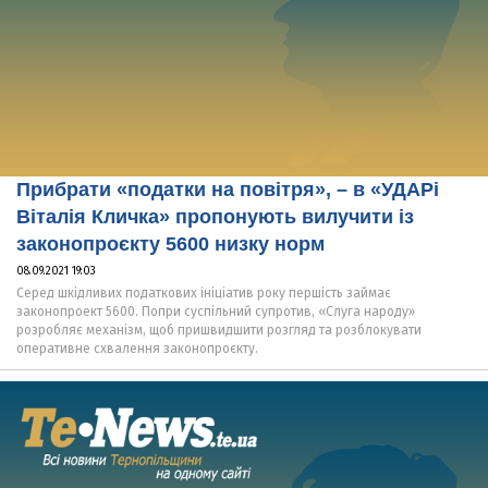
Прибрати «податки на повітря», – в «УДАРі
Віталія Кличка» пропонують вилучити із
законопроєкту 5600 низку норм
08.09.2021 19:03
Серед шкідливих податкових ініціатив року першість займає
законопроект 5600. Попри суспільний супротив, «Слуга народу»
розробляє механізм, щоб пришвидшити розгляд та розблокувати
оперативне схвалення законопроєкту.