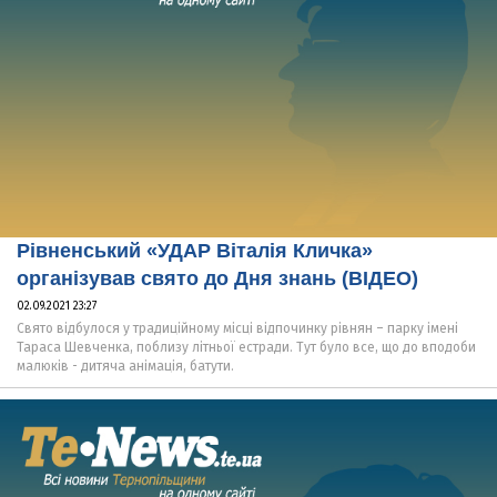
Рівненський «УДАР Віталія Кличка»
організував свято до Дня знань (ВІДЕО)
02.09.2021 23:27
Свято відбулося у традиційному місці відпочинку рівнян – парку імені
Тараса Шевченка, поблизу літньої естради. Тут було все, що до вподоби
малюків - дитяча анімація, батути.