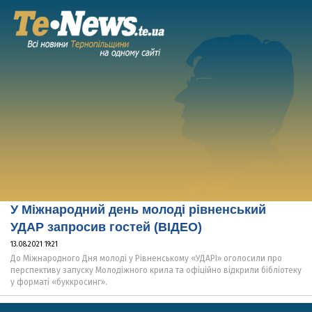
У Міжнародний день молоді рівненський
УДАР запросив гостей (ВІДЕО)
13.08.2021 19:21
До Міжнародного Дня молоді у Рівненському «УДАРІ» оголосили про
перспективу запуску Молодіжного крила та офіційно відкрили бібліотеку
у форматі «буккросинг».