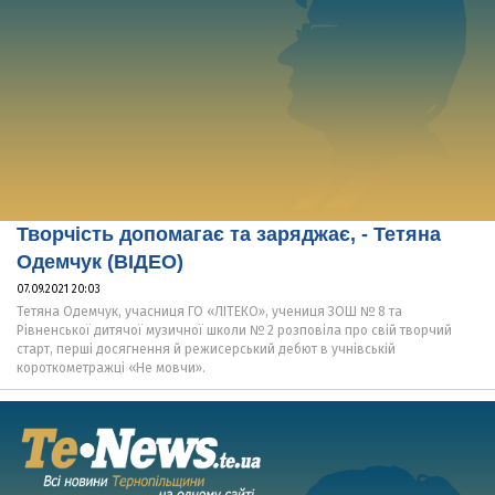
Творчість допомагає та заряджає, - Тетяна
Одемчук (ВІДЕО)
07.09.2021 20:03
Тетяна Одемчук, учасниця ГО «ЛІТЕКО», учениця ЗОШ № 8 та
Рівненської дитячої музичної школи № 2 розповіла про свій творчий
старт, перші досягнення й режисерський дебют в учнівській
короткометражці «Не мовчи».