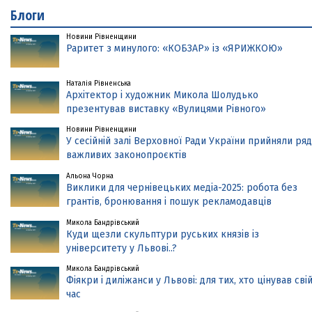
Блоги
Новини Рівненщини
Раритет з минулого: «КОБЗАР» із «ЯРИЖКОЮ»
Наталія Рівненська
Архітектор і художник Микола Шолудько
презентував виставку «Вулицями Рівного»
Новини Рівненщини
У сесійній залі Верховної Ради України прийняли ряд
важливих законопроєктів
Альона Чорна
Виклики для чернівецьких медіа-2025: робота без
грантів, бронювання і пошук рекламодавців
Микола Бандрівський
Куди щезли скульптури руських князів із
університету у Львові..?
Микола Бандрівський
Фіякри і диліжанси у Львові: для тих, хто цінував сві
час