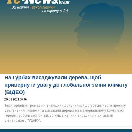
На Гурбах висаджували дерева, щоб
привернути увагу до глобальної зміни клімату
(ВІДЕО)
20.08.2021 09:36
Територіальні громади Рівненщини долучилися до Всесвітнього проєкту
озеленення планети та висадили дерева на меморіальному комплексі
Героям Гурбинської битви. 30 кущів калини висадили й активісти
рівненського "УДАРУ".