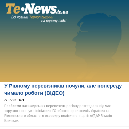
У Рівному перевізників почули, але попереду
чимало роботи (ВІДЕО)
29.07.2021 18:21
Проблеми пасажирських перевезень регіону розглядали під час
«круглого столу» з ініціативи ГО «Союз перевізників України» та
Рівненського обласного осередку політичної партії «УДАР Віталія
Кличка».