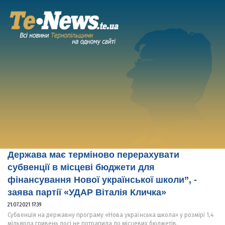
Держава має терміново перерахувати
субвенції в місцеві бюджети для
фінансування Нової української школи”, -
заява партії «УДАР Віталія Кличка»
21.07.2021 17:39
Субвенція на державну програму «Нова українська школа» у розмірі 1,4
мільярда гривень досі не потрапила до місцевих бюджетів.