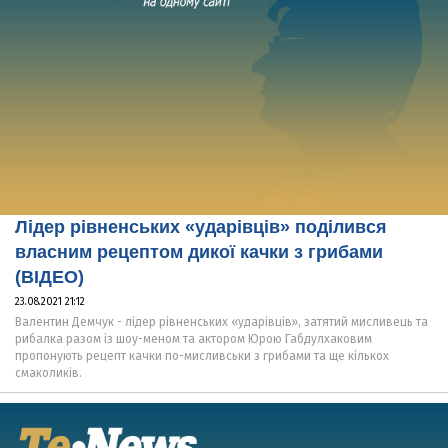
Лідер рівненських «ударівців» поділився
власним рецептом дикої качки з грибами
(ВІДЕО)
23.08.2021 21:12
Валентин Демчук - лідер рівненських «ударівців», затятий мисливець та
рибалка разом із шоу-меном та актором Юрою Габдулхаковим
пропонують рецепт качки по-мисливськи з грибами та ще кількох
смаколиків.