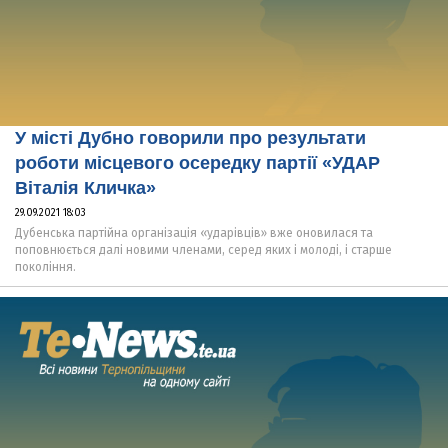
У місті Дубно говорили про результати
роботи місцевого осередку партії «УДАР
Віталія Кличка»
29.09.2021 18:03
Дубенська партійна організація «ударівців» вже оновилася та
поповнюється далі новими членами, серед яких і молоді, і старше
покоління.