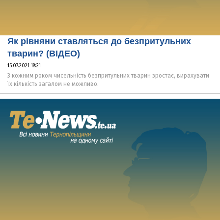
Як рівняни ставляться до безпритульних
тварин? (ВІДЕО)
15.07.2021 18:21
З кожним роком чисельність безпритульних тварин зростає, вирахувати
їх кількість загалом не можливо.