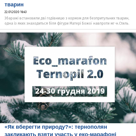
тварин
22.01.2020 16:43
Збаражі встановили дві годівницю з кормом для безпритульних тварин,
одна із яких знаходиться біля фігури Матері Божої навпроти мг-н.Стиль.
«Як вберегти природу?»: тернополян
закликають взяти участь у еко-марафоні