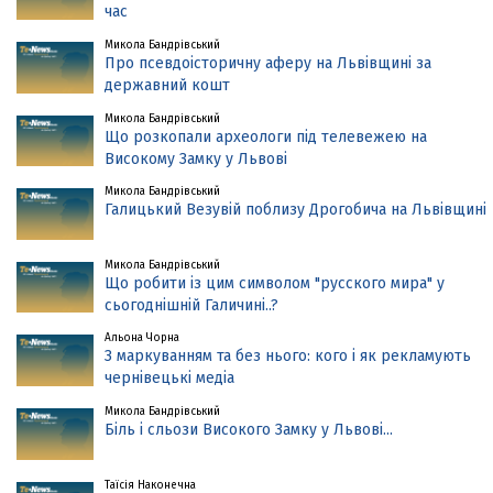
час
Микола Бандрівський
Про псевдоісторичну аферу на Львівщині за
державний кошт
Микола Бандрівський
Що розкопали археологи під телевежею на
Високому Замку у Львові
Микола Бандрівський
Галицький Везувій поблизу Дрогобича на Львівщині
Микола Бандрівський
Що робити із цим символом "русского мира" у
сьогоднішній Галичині..?
Альона Чорна
З маркуванням та без нього: кого і як рекламують
чернівецькі медіа
Микола Бандрівський
Біль і сльози Високого Замку у Львові...
Таїсія Наконечна