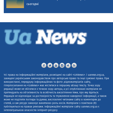
сьогодні
Усі права на інформаційні матеріали, розміщені на сайті «UANews» / uanews.org.ua,
захищені українським законодавством про авторське право та інші суміжні права. При
використанні, передруку інформаційних та фото-,відеоматеріалів сайту,
гіперпосилання на «UaNews» має міститися в першому абзаці тексту. Точка зору
редакції може не збігатися з точкою зору автора, а усі опубліковані матеріали не
претендують на об'єктивність та всебічність висвітлення теми, про яку йдеться.
Редакція не відповідає за достовірність та тлумачення наведеної інформації, а також
може не поділяти погляди та думки, висловлені читачами сайту в коментарях до
статей, а сам ресурс виконує винятково роль носія. Матеріали з поміткою (R)
публікуються на правах реклами. Інформаційні матеріали сайту uanews.org.ua є
інтелектуальною власністю інтернет-ресурсу