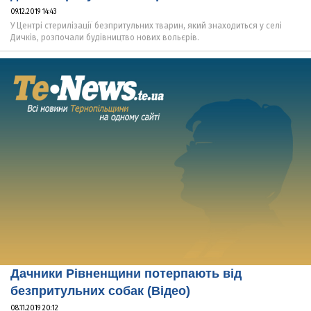
09.12.2019 14:43
У Центрі стерилізації безпритульних тварин, який знаходиться у селі
Дичків, розпочали будівництво нових вольєрів.
Дачники Рівненщини потерпають від
безпритульних собак (Відео)
08.11.2019 20:12