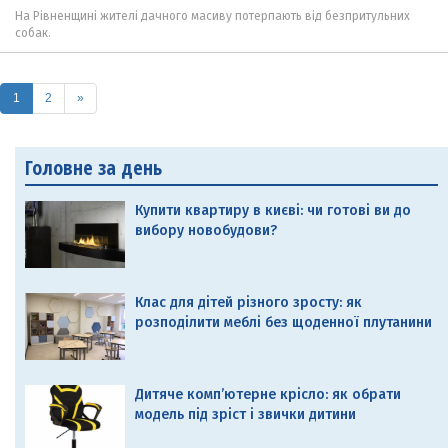
На Рівненщині жителі дачного масиву потерпають від безпритульних
собак.
(current)
1
2
»
Головне за день
Купити квартиру в києві: чи готові ви до
вибору новобудови?
Клас для дітей різного зросту: як
розподілити меблі без щоденної плутанини
Дитяче комп’ютерне крісло: як обрати
модель під зріст і звички дитини