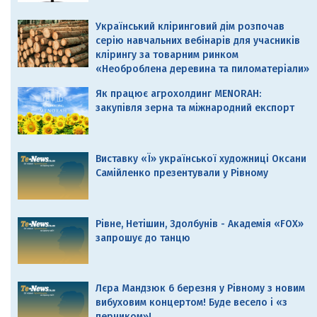
Український кліринговий дім розпочав
серію навчальних вебінарів для учасників
клірингу за товарним ринком
«Необроблена деревина та пиломатеріали»
Як працює агрохолдинг MENORAH:
закупівля зерна та міжнародний експорт
Виставку «Ї» української художниці Оксани
Самійленко презентували у Рівному
Рівне, Нетішин, Здолбунів - Академія «FOX»
запрошує до танцю
Лєра Мандзюк 6 березня у Рівному з новим
вибуховим концертом! Буде весело і «з
перчиком»!