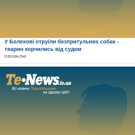
У Болехові отруїли безпритульних собак -
тварин корчились від судом
21.03.2024 21:45