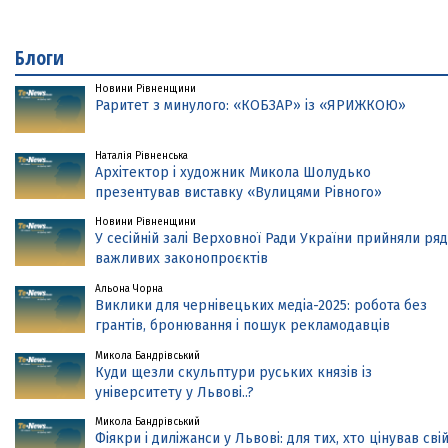
Блоги
Новини Рівненщини
Раритет з минулого: «КОБЗАР» із «ЯРИЖКОЮ»
Наталія Рівненська
Архітектор і художник Микола Шолудько
презентував виставку «Вулицями Рівного»
Новини Рівненщини
У сесійній залі Верховної Ради України прийняли ряд
важливих законопроєктів
Альона Чорна
Виклики для чернівецьких медіа-2025: робота без
грантів, бронювання і пошук рекламодавців
Микола Бандрівський
Куди щезли скульптури руських князів із
університету у Львові..?
Микола Бандрівський
Фіякри і диліжанси у Львові: для тих, хто цінував сві