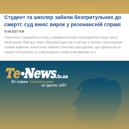
Студент та школяр забили безпритульних до
смерті: суд виніс вирок у резонансній справі
13.04.2021 11:34
Закінчено судовий розгляд у кримінальному провадженні щодо двох
мешканців Львова, яких обвинувачували у нападі з метою заволодіння
чужим майном, нанесенні тяжких тілесних ушкоджень, що призвели до
смерті потерпілих та заволодінні їхніми важливими осо