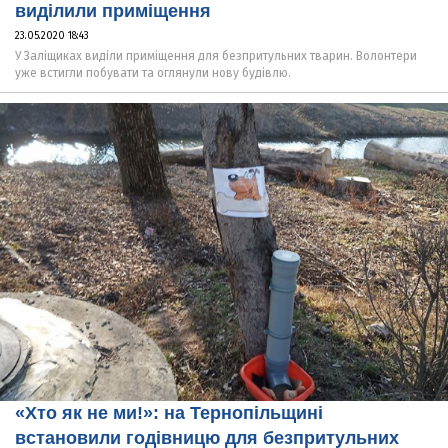
виділили приміщення
23.05.2020 18:43
У Заліщиках виділи приміщення для безпритульних тварин. Волонтери
уже встигли побувати та оглянули нову будівлю.
«Хто як не ми!»: на Тернопільщині
встановили годівницю для безпритульних