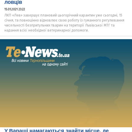
ловців
15.01.2021 23:22
ЛКП «Лев» завершує плановий цьогорічний карантин уже сьогодні, 15
січня, та повноцінно відновлює свою роботу із гуманного регулювання
чисельності безпритульних тварин на території Львівської МТГ та
надання всієї необхідної ветеринарної допомоги.
У Вараші намагаються знайти місце, де