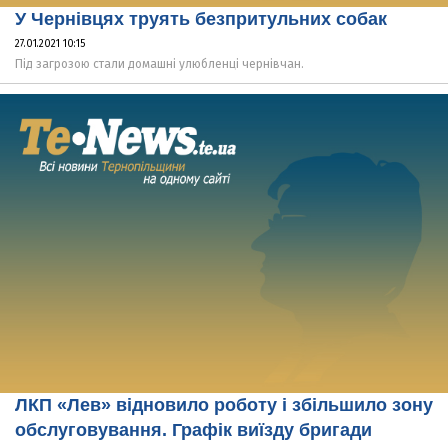
У Чернівцях труять безпритульних собак
27.01.2021 10:15
Під загрозою стали домашні улюбленці чернівчан.
ЛКП «Лев» відновило роботу і збільшило зону
обслуговування. Графік виїзду бригади