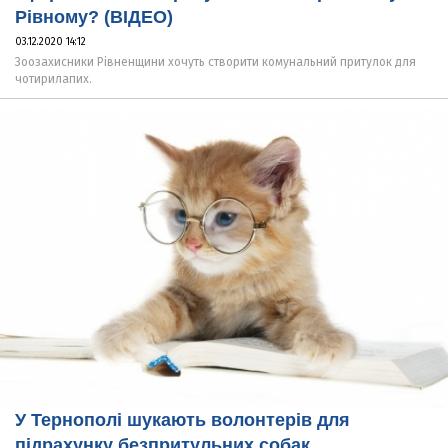
Рівному? (ВІДЕО)
03.12.2020 14:12
Зоозахисники Рівненщини хочуть створити комунальний притулок для
чотирилапих.
У Тернополі шукають волонтерів для
підрахунку безпритульних собак