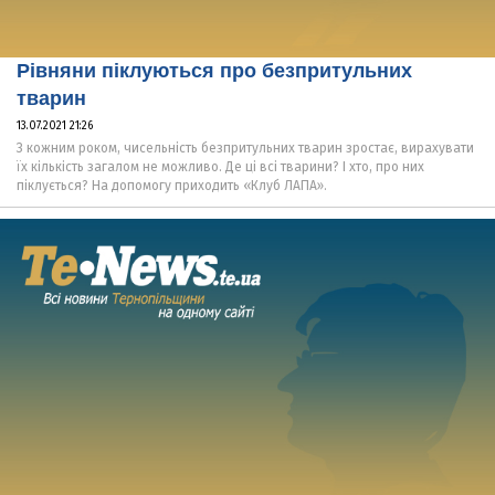
Рівняни піклуються про безпритульних
тварин
13.07.2021 21:26
З кожним роком, чисельність безпритульних тварин зростає, вирахувати
їх кількість загалом не можливо. Де ці всі тварини? І хто, про них
піклується? На допомогу приходить «Клуб ЛАПА».