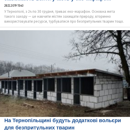
28.12.2019 15:43
У Тернополі, з 24 по 30 грудня, триває еко-марафон. Основна мета
такого заходу — це навчити містян захищати природу, вторинно
використовувати ресурси, турбуватися про безпритульних тварин тощо.
На Тернопільщині будуть додаткові вольєри
для безпритульних тварин