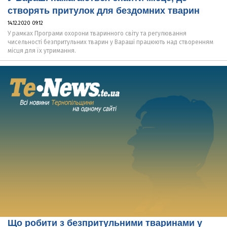
створять притулок для бездомних тварин
14.12.2020 09:12
У рамках Програми охорони тваринного світу та регулювання
чисельності безпритульних тварин у Вараші працюють над створенням
місця для їх утримання.
Що робити з безпритульними тваринами у