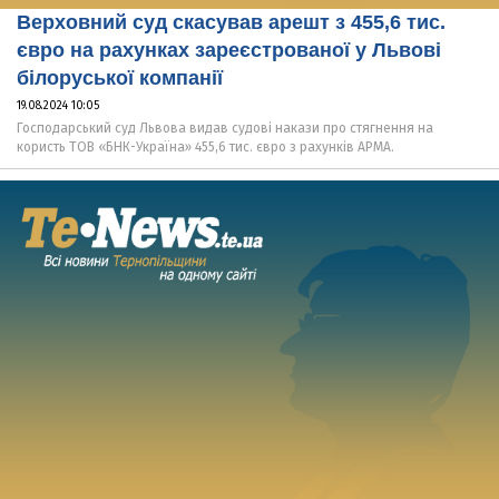
Верховний суд скасував арешт з 455,6 тис.
євро на рахунках зареєстрованої у Львові
білоруської компанії
19.08.2024 10:05
Господарський суд Львова видав судові накази про стягнення на
користь ТОВ «БНК-Україна» 455,6 тис. євро з рахунків АРМА.