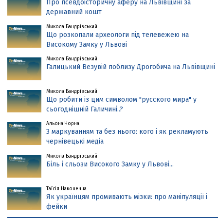
Про псевдоісторичну аферу на Львівщині за
державний кошт
Микола Бандрівський
Що розкопали археологи під телевежею на
Високому Замку у Львові
Микола Бандрівський
Галицький Везувій поблизу Дрогобича на Львівщині
Микола Бандрівський
Що робити із цим символом "русского мира" у
сьогоднішній Галичині..?
Альона Чорна
З маркуванням та без нього: кого і як рекламують
чернівецькі медіа
Микола Бандрівський
Біль і сльози Високого Замку у Львові...
Таїсія Наконечна
Як українцям промивають мізки: про маніпуляції і
фейки