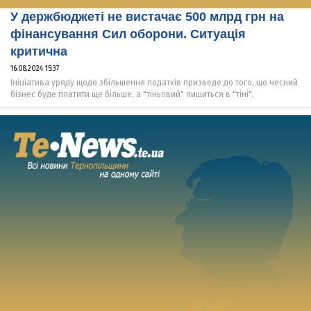
У держбюджеті не вистачає 500 млрд грн на
фінансування Сил оборони. Ситуація
критична
16.08.2024 15:37
Ініціатива уряду щодо збільшення податків призведе до того, що чесний
бізнес буде платити ще більше, а "тіньовий" лишиться в "тіні".