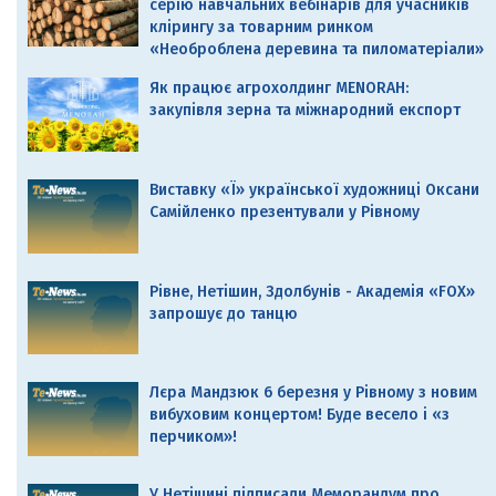
серію навчальних вебінарів для учасників
клірингу за товарним ринком
«Необроблена деревина та пиломатеріали»
Як працює агрохолдинг MENORAH:
закупівля зерна та міжнародний експорт
Виставку «Ї» української художниці Оксани
Самійленко презентували у Рівному
Рівне, Нетішин, Здолбунів - Академія «FOX»
запрошує до танцю
Лєра Мандзюк 6 березня у Рівному з новим
вибуховим концертом! Буде весело і «з
перчиком»!
У Нетішині підписали Меморандум про