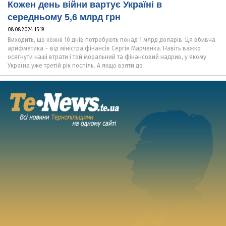
Кожен день війни вартує Україні в
середньому 5,6 млрд грн
08.08.2024 15:19
Виходить, що кожні 10 днів потребують понад 1 млрд доларів. Ця вбивча
арифметика – від міністра фінансів Сергія Марченка. Навіть важко
осягнути наші втрати і той моральний та фінансовий надрив, у якому
Україна уже третій рік поспіль. А якщо взяти до