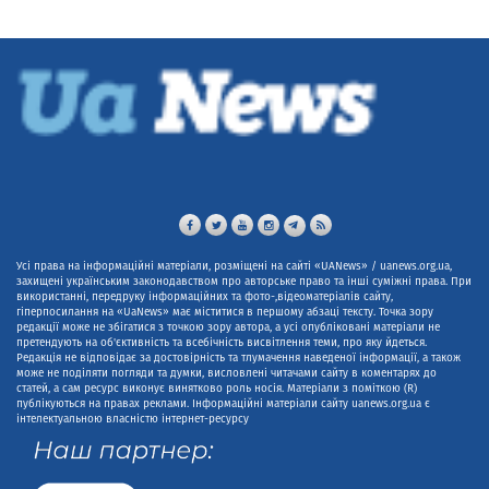
Усі права на інформаційні матеріали, розміщені на сайті «UANews» / uanews.org.ua,
захищені українським законодавством про авторське право та інші суміжні права. При
використанні, передруку інформаційних та фото-,відеоматеріалів сайту,
гіперпосилання на «UaNews» має міститися в першому абзаці тексту. Точка зору
редакції може не збігатися з точкою зору автора, а усі опубліковані матеріали не
претендують на об'єктивність та всебічність висвітлення теми, про яку йдеться.
Редакція не відповідає за достовірність та тлумачення наведеної інформації, а також
може не поділяти погляди та думки, висловлені читачами сайту в коментарях до
статей, а сам ресурс виконує винятково роль носія. Матеріали з поміткою (R)
публікуються на правах реклами. Інформаційні матеріали сайту uanews.org.ua є
інтелектуальною власністю інтернет-ресурсу