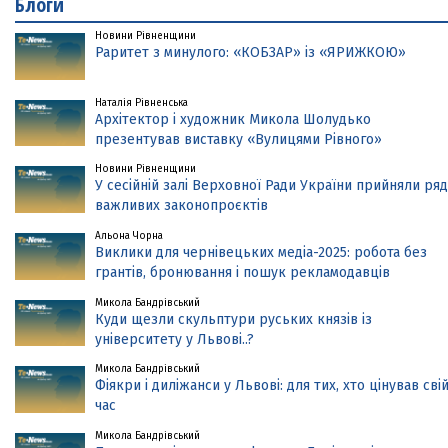
Блоги
Новини Рівненщини
Раритет з минулого: «КОБЗАР» із «ЯРИЖКОЮ»
Наталія Рівненська
Архітектор і художник Микола Шолудько
презентував виставку «Вулицями Рівного»
Новини Рівненщини
У сесійній залі Верховної Ради України прийняли ряд
важливих законопроєктів
Альона Чорна
Виклики для чернівецьких медіа-2025: робота без
грантів, бронювання і пошук рекламодавців
Микола Бандрівський
Куди щезли скульптури руських князів із
університету у Львові..?
Микола Бандрівський
Фіякри і диліжанси у Львові: для тих, хто цінував сві
час
Микола Бандрівський