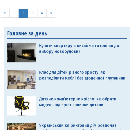
(current)
«
1
2
3
4
»
Головне за день
Купити квартиру в києві: чи готові ви до
вибору новобудови?
Клас для дітей різного зросту: як
розподілити меблі без щоденної плутанини
Дитяче комп’ютерне крісло: як обрати
модель під зріст і звички дитини
Український кліринговий дім розпочав