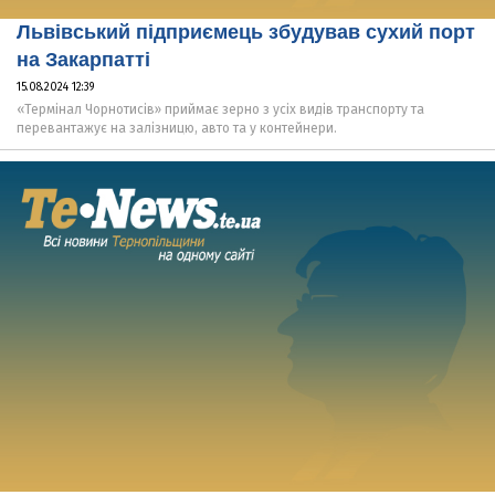
Львівський підприємець збудував сухий порт
на Закарпатті
15.08.2024 12:39
«Термінал Чорнотисів» приймає зерно з усіх видів транспорту та
перевантажує на залізницю, авто та у контейнери.