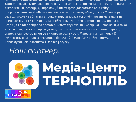
захищені українським законодавством про авторське право та інші суміжні права. При
використанні, передруку інформаційних та фото-,відеоматеріалів сайту,
гіперпосилання на «UaNews» має міститися в першому абзаці тексту. Точка зору
редакції може не збігатися з точкою зору автора, а усі опубліковані матеріали не
претендують на об'єктивність та всебічність висвітлення теми, про яку йдеться.
Редакція не відповідає за достовірність та тлумачення наведеної інформації, а також
може не поділяти погляди та думки, висловлені читачами сайту в коментарях до
статей, а сам ресурс виконує винятково роль носія. Матеріали з поміткою (R)
публікуються на правах реклами. Інформаційні матеріали сайту uanews.org.ua є
інтелектуальною власністю інтернет-ресурсу