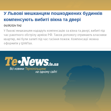
У Львові мешканцям пошкоджених будинків
компенсують вибиті вікна та двері
06.09.2024 11:42
У Львові мешканцям нададуть компенсацію за вікна та двері, вибиті під
час ракетного обстрілу армією РФ. Також допомогу отримають власники
квартир, які були залиті під час гасіння пожеж. Компенсації можна
оформити у ЦНАПах.