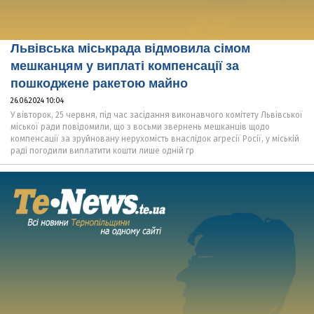
Львівська міськрада відмовила сімом
мешканцям у виплаті компенсації за
пошкоджене ракетою майно
26.06.2024 10:04
У вівторок, 25 червня, під час засідання виконавчого комітету Львівської
міської ради повідомили, що з восьми звернень мешканців щодо
компенсації за зруйновану нерухомість внаслідок агресії Росії, у міській
раді погодили виплатити кошти лише одній гр