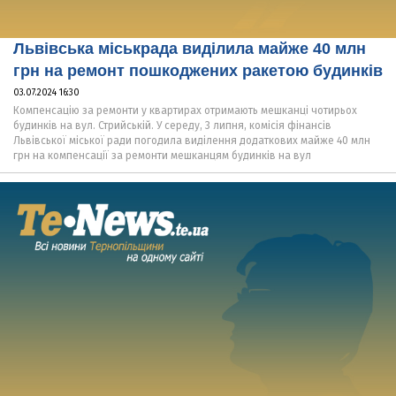
Львівська міськрада виділила майже 40 млн
грн на ремонт пошкоджених ракетою будинків
03.07.2024 16:30
Компенсацію за ремонти у квартирах отримають мешканці чотирьох
будинків на вул. Стрийській. У середу, 3 липня, комісія фінансів
Львівської міської ради погодила виділення додаткових майже 40 млн
грн на компенсації за ремонти мешканцям будинків на вул