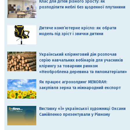
Клас для дітей різного зросту: як
розподілити меблі без щоденної плутанини
Дитяче комп’ютерне крісло: як обрати
модель під зріст і звички дитини
Український кліринговий дім розпочав
серію навчальних вебінарів для учасників
клірингу за товарним ринком
«Необроблена деревина та пиломатеріали»
Як працює агрохолдинг MENORAH:
закупівля зерна та міжнародний експорт
Виставку «Ї» української художниці Оксани
Самійленко презентували у Рівному