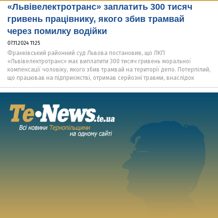
«Львівелектротранс» заплатить 300 тисяч
гривень працівнику, якого збив трамвай
через помилку водійки
07.11.2024 11:25
Франківський районний суд Львова постановив, що ЛКП
«Львівелектротранс» має виплатити 300 тисяч гривень моральної
компенсації чоловіку, якого збив трамвай на території депо. Потерпілий,
що працював на підприємстві, отримав серйозні травми, внаслідок