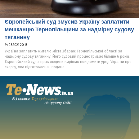
Європейський суд змусив Україну заплатити
мешканцю Тернопільщини за надмірну судову
тяганину
24.05.2021 20:13
Україна заплатить жителю міста Збараж Тернопільської області за
надмірну судову тяганину. Його судовий процес триває більше 6 років.
Європейський суд з прав людини вирішив повідомити уряд України про
скаргу, яка підготовлена і подана...