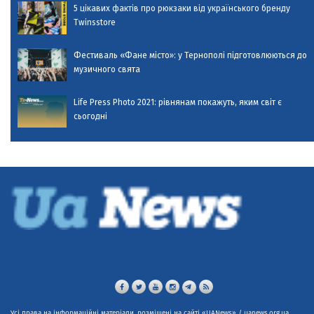
5 цікавих фактів про рюкзаки від українського бренду
Twinsstore
Фестиваль «Фане місто»: у Тернополі підготовлюються до
музичного свята
Life Press Photo 2021: рівнянам покажуть, яким світ є
сьогодні
Усі права на інформаційні матеріали, розміщені на сайті «UANews» / uanews.org.ua,