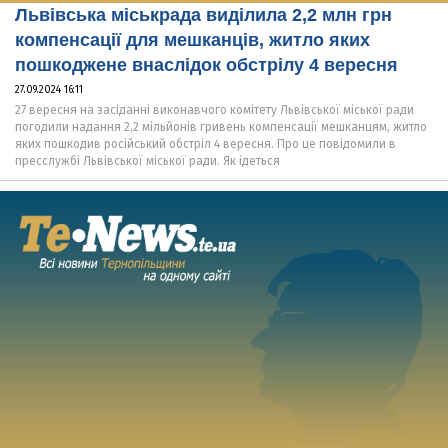
Львівська міськрада виділила 2,2 млн грн
компенсації для мешканців, житло яких
пошкоджене внаслідок обстрілу 4 вересня
27.09.2024 16:11
27 вересня на засіданні виконавчого комітету Львівської міської ради
погодили надання 2,2 мільйонів гривень компенсації мешканцям, житло
яких пошкодив російський обстріл 4 вересня. Про це повідомили в
пресслужбі Львівської міської ради. Як ідеться