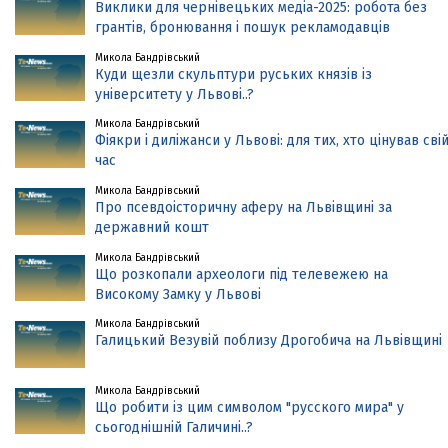
Виклики для чернівецьких медіа-2025: робота без
грантів, бронювання і пошук рекламодавців
Микола Бандрівський
Куди щезли скульптури руських князів із
університету у Львові..?
Микола Бандрівський
Фіякри і диліжанси у Львові: для тих, хто цінував сві
час
Микола Бандрівський
Про псевдоісторичну аферу на Львівщині за
державний кошт
Микола Бандрівський
Що розкопали археологи під телевежею на
Високому Замку у Львові
Микола Бандрівський
Галицький Везувій поблизу Дрогобича на Львівщині
Микола Бандрівський
Що робити із цим символом "русского мира" у
сьогоднішній Галичині..?