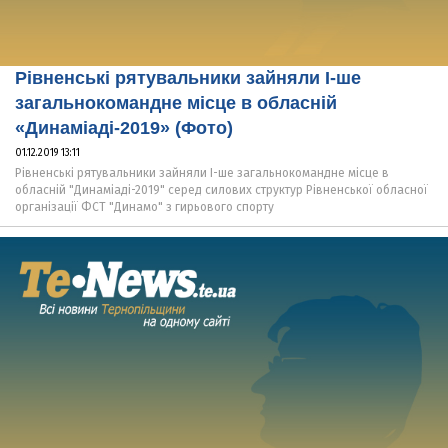
Рівненські рятувальники зайняли І-ше
загальнокомандне місце в обласній
«Динаміаді-2019» (Фото)
01.12.2019 13:11
Рівненські рятувальники зайняли І-ше загальнокомандне місце в
обласній "Динаміаді-2019" серед силових структур Рівненської обласної
організації ФСТ "Динамо" з гирьового спорту