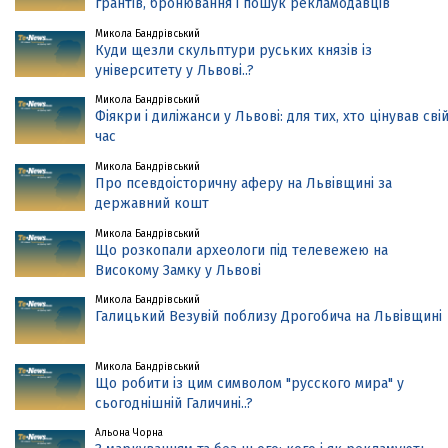
грантів, бронювання і пошук рекламодавців
Микола Бандрівський
Куди щезли скульптури руських князів із
університету у Львові..?
Микола Бандрівський
Фіякри і диліжанси у Львові: для тих, хто цінував сві
час
Микола Бандрівський
Про псевдоісторичну аферу на Львівщині за
державний кошт
Микола Бандрівський
Що розкопали археологи під телевежею на
Високому Замку у Львові
Микола Бандрівський
Галицький Везувій поблизу Дрогобича на Львівщині
Микола Бандрівський
Що робити із цим символом "русского мира" у
сьогоднішній Галичині..?
Альона Чорна