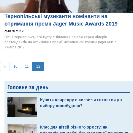
Тернопільські музиканти номінанти на
отримання премії Jager Music Awards 2019
24.10.2019 18:43
Пісня тернопільського гурту «Нічлав» є однією серед лідерів-
претендентів на отримання премії незалежної музики Jager Music
Awards 2019
(current)
«
10
11
12
Головне за день
Купити квартиру в києві: чи готові ви до
вибору новобудови?
Клас для дітей різного зросту: як