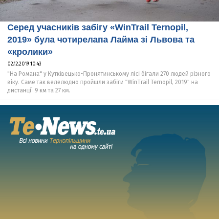
Серед учасників забігу «WinTrail Ternopil,
2019» була чотирелапа Лайма зі Львова та
«кролики»
02.12.2019 10:43
"На Романа" у Кутківецько-Пронятинському лісі бігали 270 людей різного
віку. Саме так велелюдно пройшли забіги "WinTrail Ternopil, 2019" на
дистанції 9 км та 27 км.