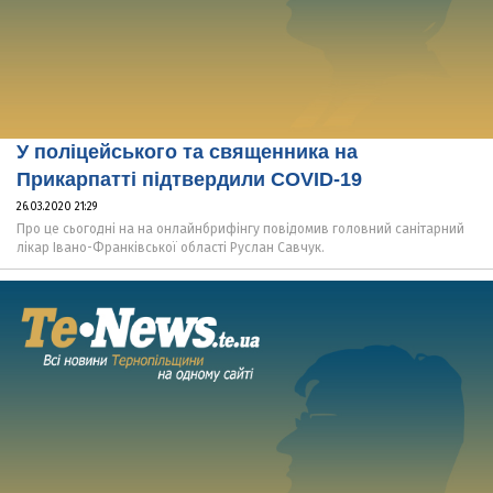
У поліцейського та священника на
Прикарпатті підтвердили СОVID-19
26.03.2020 21:29
Про це сьогодні на на онлайнбрифінгу повідомив головний санітарний
лікар Івано-Франківської області Руслан Савчук.