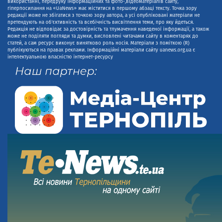
використанні, передруку інформаційних та фото-,відеоматеріалів сайту,
гіперпосилання на «UaNews» має міститися в першому абзаці тексту. Точка зору
редакції може не збігатися з точкою зору автора, а усі опубліковані матеріали не
претендують на об'єктивність та всебічність висвітлення теми, про яку йдеться.
Редакція не відповідає за достовірність та тлумачення наведеної інформації, а також
може не поділяти погляди та думки, висловлені читачами сайту в коментарях до
статей, а сам ресурс виконує винятково роль носія. Матеріали з поміткою (R)
публікуються на правах реклами. Інформаційні матеріали сайту uanews.org.ua є
інтелектуальною власністю інтернет-ресурсу