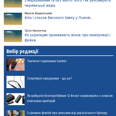
З маркуванням та без нього: кого і як рекламують
чернівецькі медіа
Микола Бандрівський
Біль і сльози Високого Замку у Львові...
Таїсія Наконечна
Як українцям промивають мізки: про маніпуляції і
фейки
Вибір редакції
Тактичні годинники Garmin
Спортивні навушники - що це?
Як вибрати безперебійник 12 Вольт: керівництво з описом
ключових критерій
5 цікавих фактів про рюкзаки від українського бренду