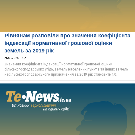
Рівнянам розповіли про значення коефіцієнта
індексації нормативної грошової оцінки
земель за 2019 рік
26.01.2020 17:12
Значення коефіцієнта індексації нормативної грошової оцінки
сільськогосподарських угідь, земель населених пунктів та інших земель
несільськогосподарського призначення за 2019 рік становить 1,0.