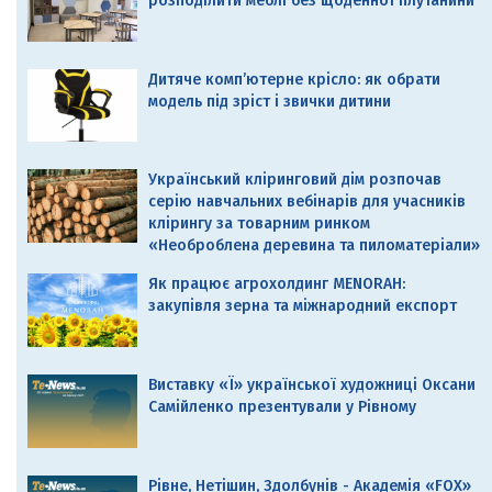
розподілити меблі без щоденної плутанини
Дитяче комп’ютерне крісло: як обрати
модель під зріст і звички дитини
Український кліринговий дім розпочав
серію навчальних вебінарів для учасників
клірингу за товарним ринком
«Необроблена деревина та пиломатеріали»
Як працює агрохолдинг MENORAH:
закупівля зерна та міжнародний експорт
Виставку «Ї» української художниці Оксани
Самійленко презентували у Рівному
Рівне, Нетішин, Здолбунів - Академія «FOX»