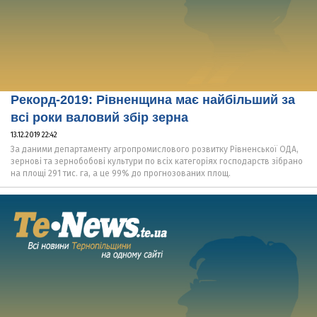
Рекорд-2019: Рівненщина має найбільший за
всі роки валовий збір зерна
13.12.2019 22:42
За даними департаменту агропромислового розвитку Рівненської ОДА,
зернові та зернобобові культури по всіх категоріях господарств зібрано
на площі 291 тис. га, а це 99% до прогнозованих площ.