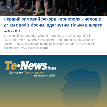
Перший зимовий рекорд Тернополя - чоловік
27 км пробіг босим, вдягнутим тільки в шорти
02.12.2019 12:43
1 грудня під час участі у "WinTrail Ternopil, 2019" на дистанції 27k
(категорія "Profi") відомий рекордсмен Тернополя з міста Хоростків
Василь Шевчук встановив новий рекорд Тернополя, а саме пробіг
босим, вдягнутим тільки в шорти.