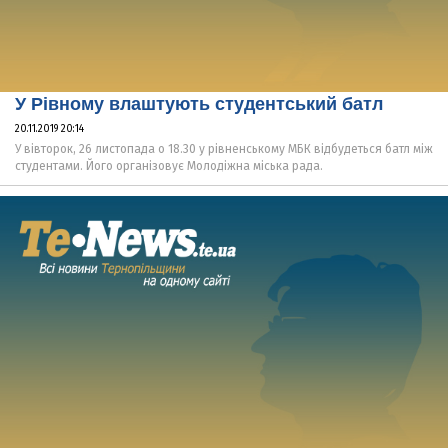
У Рівному влаштують студентський батл
20.11.2019 20:14
У вівторок, 26 листопада о 18.30 у рівненському МБК відбудеться батл між
студентами. Його організовує Молодіжна міська рада.