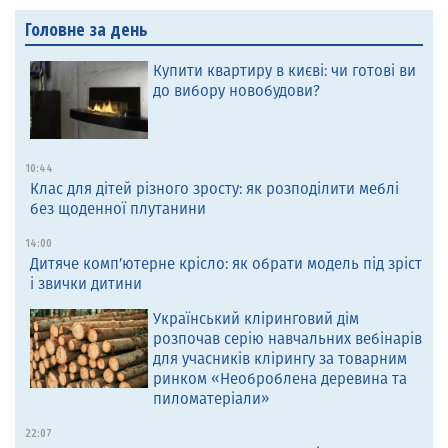
Головне за день
Купити квартиру в києві: чи готові ви
до вибору новобудови?
10:44
Клас для дітей різного зросту: як розподілити меблі
без щоденної плутанини
14:00
Дитяче комп’ютерне крісло: як обрати модель під зріст
і звички дитини
Український кліринговий дім
розпочав серію навчальних вебінарів
для учасників клірингу за товарним
ринком «Необроблена деревина та
пиломатеріали»
22:07