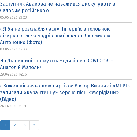
Заступник Авакова не наважився дискутувати з
Садовим російською
05.05.2020 23:23
«Я би не розслаблялася». Інтерв‘ю з головною
лікаркою Олександрівської лікарні Людмилою
Антоненко (Фото)
03.05.2020 02:22
На Львівщині страхують медиків від COVID-19, -
Анатолій Матолич
29.04.2020 14:26
«Кожен відзняв свою партію»: Віктор Винник і «МЕРІ»
записали «карантинну» версію пісні «Мерідіани»
(Відео)
24.04.2020 21:31
(current)
1
2
3
»