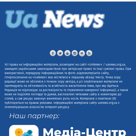
Усі права на інформаційні матеріали, розміщені на сайті «UANews» / uanews.org.ua,
захищені українським законодавством про авторське право та інші суміжні права. При
використанні, передруку інформаційних та фото-,відеоматеріалів сайту,
гіперпосилання на «UaNews» має міститися в першому абзаці тексту. Точка зору
редакції може не збігатися з точкою зору автора, а усі опубліковані матеріали не
претендують на об'єктивність та всебічність висвітлення теми, про яку йдеться.
Редакція не відповідає за достовірність та тлумачення наведеної інформації, а також
може не поділяти погляди та думки, висловлені читачами сайту в коментарях до
статей, а сам ресурс виконує винятково роль носія. Матеріали з поміткою (R)
публікуються на правах реклами. Інформаційні матеріали сайту uanews.org.ua є
інтелектуальною власністю інтернет-ресурсу